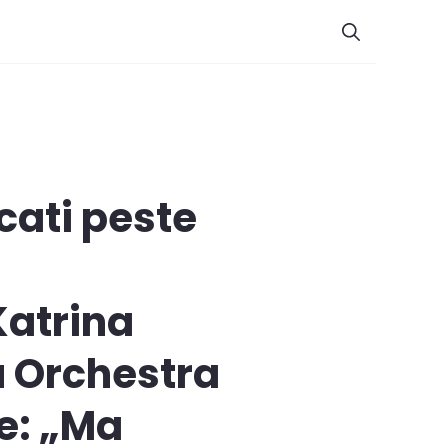
cati peste
Katrina
u Orchestra
e: „Ma