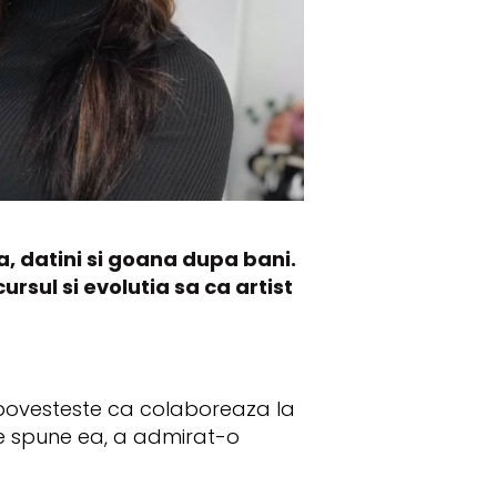
a, datini si goana dupa bani.
rsul si evolutia sa ca artist
ta povesteste ca colaboreaza la
e spune ea, a admirat-o