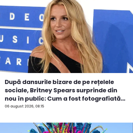
După dansurile bizare de pe rețelele
sociale, Britney Spears surprinde din
nou în public: Cum a fost fotografiată
î...
06 august 2026, 08:15