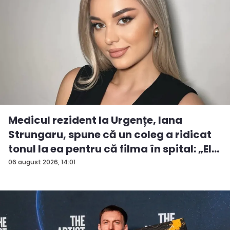
Medicul rezident la Urgențe, Iana
Strungaru, spune că un coleg a ridicat
tonul la ea pentru că filma în spital: „El
a...
06 august 2026, 14:01