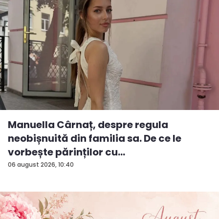
Manuella Cârnaț, despre regula
neobișnuită din familia sa. De ce le
vorbește părinților cu
„dumneavoastră...
06 august 2026, 10:40