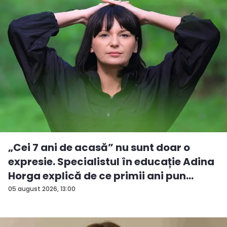
„Cei 7 ani de acasă” nu sunt doar o
expresie. Specialistul în educație Adina
Horga explică de ce primii ani pun
baze...
05 august 2026, 13:00