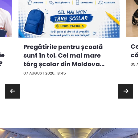
Ce
Pregătirile pentru școală
ie
că
sunt în toi. Cel mai mare
?
târg școlar din Moldova
05 
con...
07 AUGUST 2026, 18:45