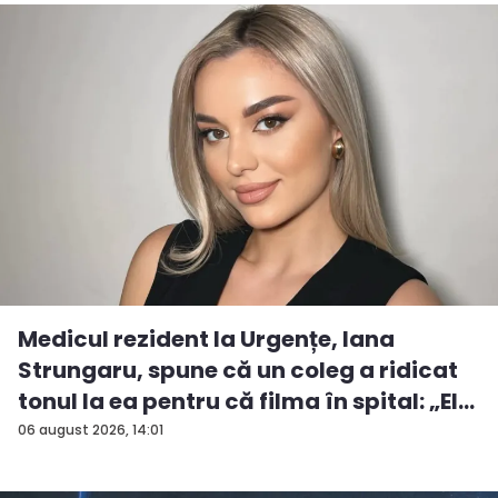
Medicul rezident la Urgențe, Iana
Strungaru, spune că un coleg a ridicat
tonul la ea pentru că filma în spital: „El
a...
06 august 2026, 14:01