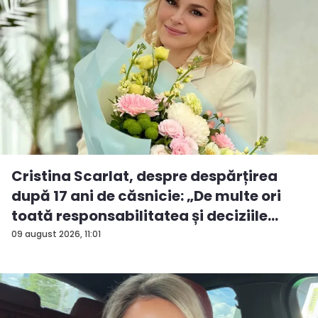
Cristina Scarlat, despre despărțirea
după 17 ani de căsnicie: „De multe ori
toată responsabilitatea și deciziile
erau...
09 august 2026, 11:01