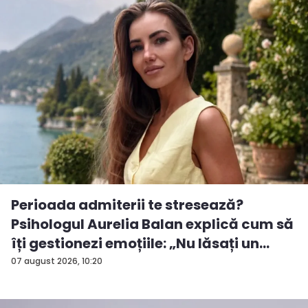
Perioada admiterii te stresează?
Psihologul Aurelia Balan explică cum să
îți gestionezi emoțiile: „Nu lăsați un
rezu...
07 august 2026, 10:20