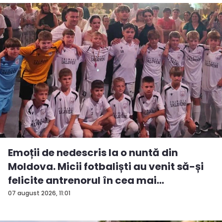
Emoții de nedescris la o nuntă din
Moldova. Micii fotbaliști au venit să-și
felicite antrenorul în cea mai
importan...
07 august 2026, 11:01