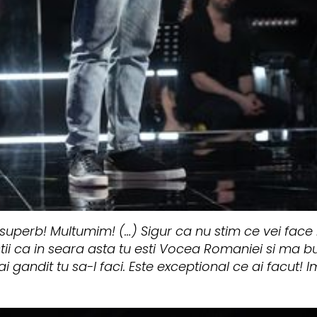
t superb! Multumim! (…) Sigur ca nu stim ce vei face
tii ca in seara asta tu esti Vocea Romaniei si ma b
 gandit tu sa-l faci. Este exceptional ce ai facut! Im