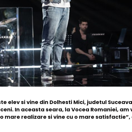
ste elev si vine din Dolhesti Mici, judetul Suceav
lticeni. In aceasta seara, la Vocea Romaniei, am 
 o mare realizare si vine cu o mare satisfactie”, 