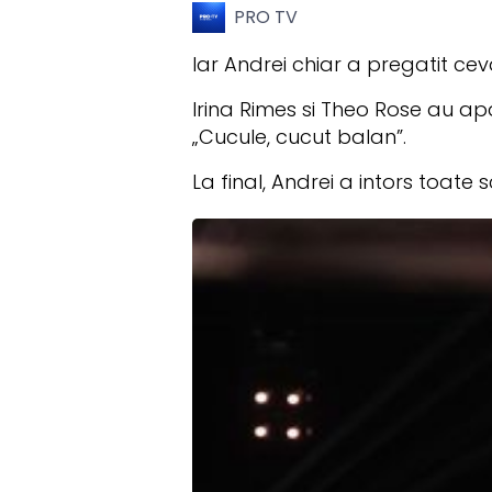
PRO TV
​Iar Andrei chiar a pregatit c
Irina Rimes si Theo Rose au a
„Cucule, cucut balan”.
La final, Andrei a intors toate