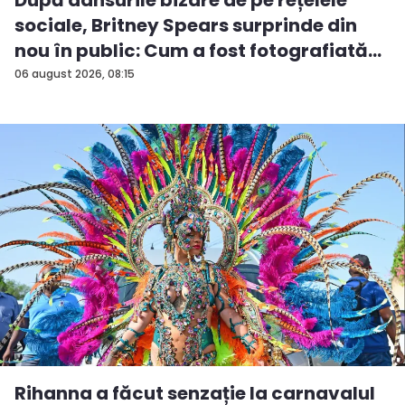
După dansurile bizare de pe rețelele
sociale, Britney Spears surprinde din
nou în public: Cum a fost fotografiată
î...
06 august 2026, 08:15
Rihanna a făcut senzație la carnavalul