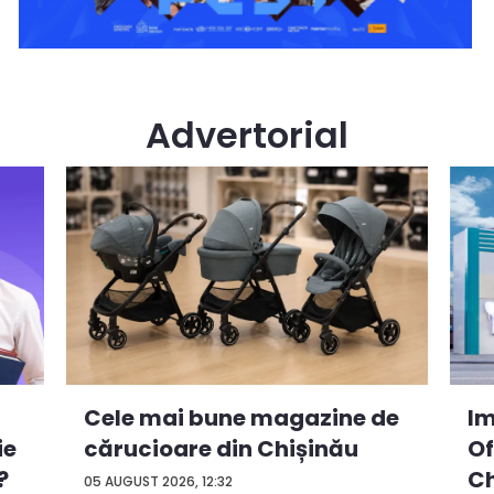
Advertorial
Cele mai bune magazine de
Im
ie
cărucioare din Chișinău
Of
?
Ch
05 AUGUST 2026, 12:32