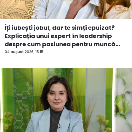
Îți iubești jobul, dar te simți epuizat?
Explicația unui expert în leadership
despre cum pasiunea pentru muncă
po...
04 august 2026, 15:15