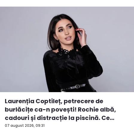
Laurenția Coptileț, petrecere de
burlăcițe ca-n povești! Rochie albă,
cadouri și distracție la piscină. Ce
surp...
07 august 2026, 09:31