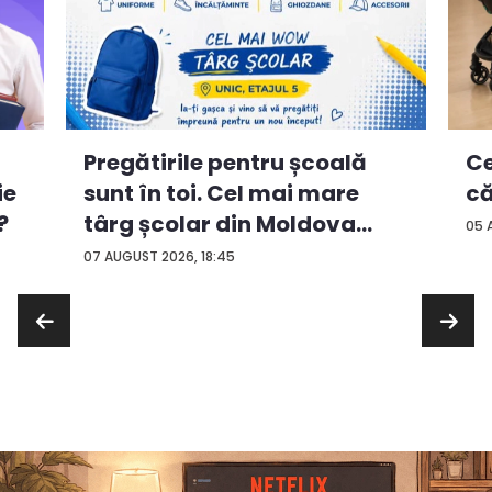
Ce
Pregătirile pentru școală
ie
că
sunt în toi. Cel mai mare
?
târg școlar din Moldova
05 
con...
07 AUGUST 2026, 18:45