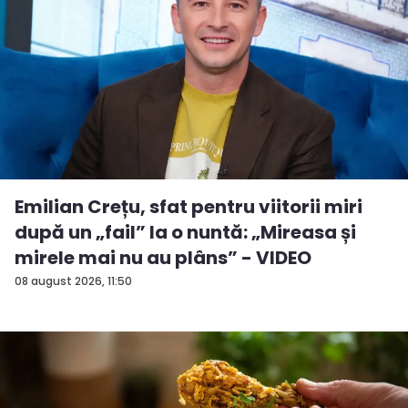
Emilian Crețu, sfat pentru viitorii miri
după un „fail” la o nuntă: „Mireasa și
mirele mai nu au plâns” - VIDEO
08 august 2026, 11:50