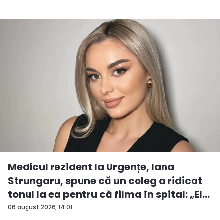
Medicul rezident la Urgențe, Iana
Strungaru, spune că un coleg a ridicat
tonul la ea pentru că filma în spital: „El
a...
06 august 2026, 14:01