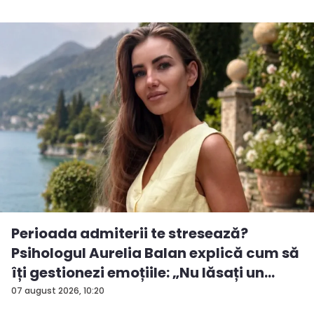
Perioada admiterii te stresează?
Psihologul Aurelia Balan explică cum să
îți gestionezi emoțiile: „Nu lăsați un
rezu...
07 august 2026, 10:20