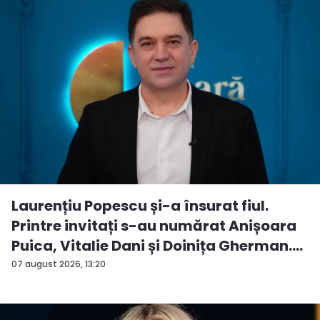
Laurențiu Popescu și-a însurat fiul.
Printre invitați s-au numărat Anișoara
Puica, Vitalie Dani și Doinița Gherman.
P...
07 august 2026, 13:20