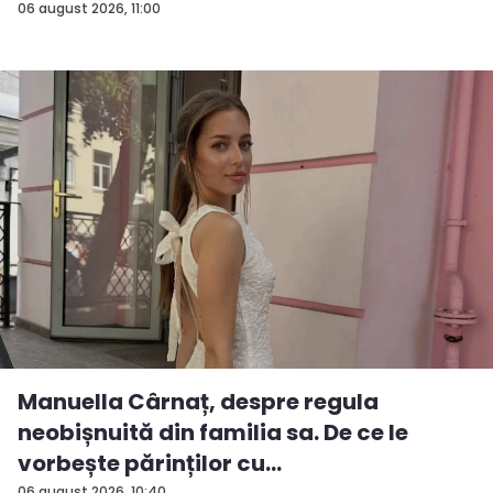
06 august 2026, 11:00
Manuella Cârnaț, despre regula
neobișnuită din familia sa. De ce le
vorbește părinților cu
06 august 2026, 10:40