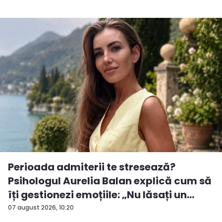
Perioada admiterii te stresează?
Psihologul Aurelia Balan explică cum să
îți gestionezi emoțiile: „Nu lăsați un
rezu...
07 august 2026, 10:20