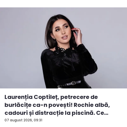
Laurenția Coptileț, petrecere de
burlăcițe ca-n povești! Rochie albă,
cadouri și distracție la piscină. Ce
surp...
07 august 2026, 09:31