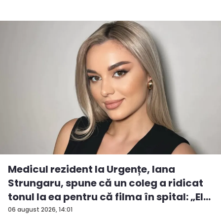
Medicul rezident la Urgențe, Iana
Strungaru, spune că un coleg a ridicat
tonul la ea pentru că filma în spital: „El
a...
06 august 2026, 14:01