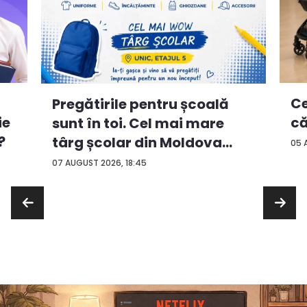
Ce
Pregătirile pentru școală
ie
că
sunt în toi. Cel mai mare
?
târg școlar din Moldova
05 
con...
07 AUGUST 2026, 18:45