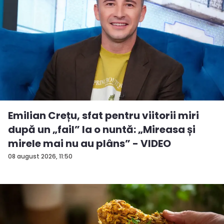
Emilian Crețu, sfat pentru viitorii miri
după un „fail” la o nuntă: „Mireasa și
mirele mai nu au plâns” - VIDEO
08 august 2026, 11:50