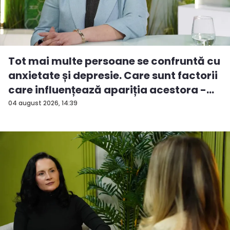
Tot mai multe persoane se confruntă cu
anxietate și depresie. Care sunt factorii
care influențează apariția acestora -
V...
04 august 2026, 14:39