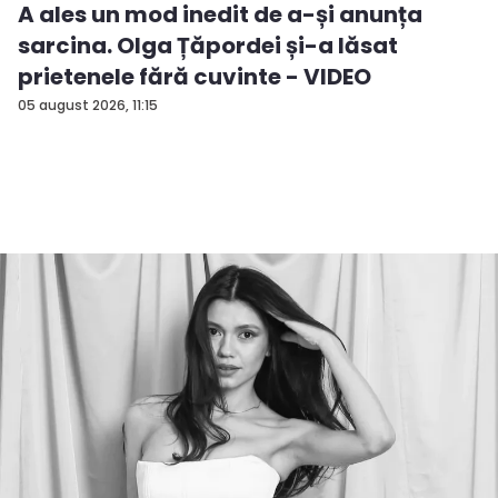
A ales un mod inedit de a-și anunța
sarcina. Olga Țăpordei și-a lăsat
prietenele fără cuvinte - VIDEO
05 august 2026, 11:15