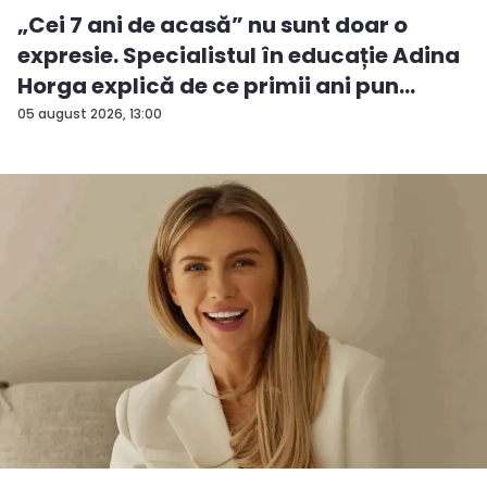
„Cei 7 ani de acasă” nu sunt doar o
expresie. Specialistul în educație Adina
Horga explică de ce primii ani pun
baze...
05 august 2026, 13:00