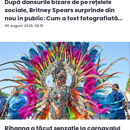
După dansurile bizare de pe rețelele
sociale, Britney Spears surprinde din
nou în public: Cum a fost fotografiată
î...
06 august 2026, 08:15
Rihanna a făcut senzație la carnavalul