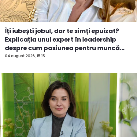
Îți iubești jobul, dar te simți epuizat?
Explicația unui expert în leadership
despre cum pasiunea pentru muncă
po...
04 august 2026, 15:15