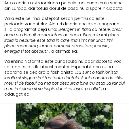
Are o cariera extraordinara pe cele mai cunoscute scene
din Europa, dar totusi dorul de casa nu dispare niciodata.
Vara este cel mai asteptat sezon pentru ca este
perioada vacantelor. Alaturi de prietenele sale, soprana
si-a programat deja una:
„Mergem in Italia cu fetele, chiar
daca nu demult m-am intors de acolo. Bine mie imi place
Italia la nebunie este tara in care ma simt minunat. Imi
place mancarea, lumea, oamenii, atmosfera, locurile,
energia si tot absolut.” ,
a afirmat ea.
Valentina Nafornita este cunoscuta nu doar datorita vocii
sale, dar si a stilului vestimentar impecabil pentru ca
soprana se declara o fashionista:
„Eu sunt o fashionista
inraita si singura imi fac toate tinutele. Sunt mandra de stilul
meu si de faptul ca ma pot descurca bine cu asta. La randul
meu imi place si sa inspir, dar si sa inspir pe altii.” ,
a
adaugat ea.