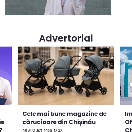
Advertorial
Cele mai bune magazine de
Im
ie
cărucioare din Chișinău
Of
?
Ch
05 AUGUST 2026, 12:32