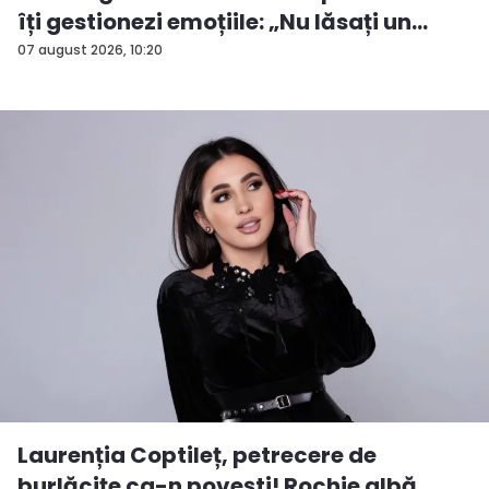
îți gestionezi emoțiile: „Nu lăsați un
rezu...
07 august 2026, 10:20
Laurenția Coptileț, petrecere de
burlăcițe ca-n povești! Rochie albă,