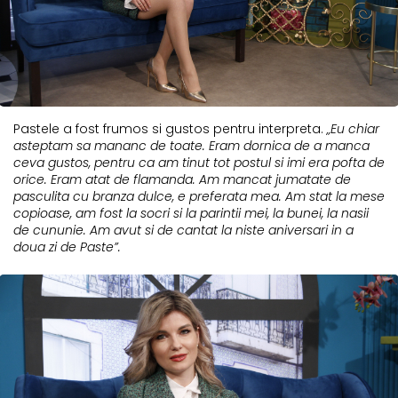
Pastele a fost frumos si gustos pentru interpreta.
„Eu chiar
asteptam sa mananc de toate. Eram dornica de a manca
ceva gustos, pentru ca am tinut tot postul si imi era pofta de
orice. Eram atat de flamanda. Am mancat jumatate de
pasculita cu branza dulce, e preferata mea. Am stat la mese
copioase, am fost la socri si la parintii mei, la bunei, la nasii
de cununie. Am avut si de cantat la niste aniversari in a
doua zi de Paste”.