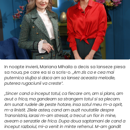
In noapte invierii, Mariana Mihaila a decis sa lanseze piesa
sa noua, pe care ea si a scris-o.
„Am zis ca e cea mai
puternica slujba si daca am sa lansez aceasta melodie,
puterea rugaciunii va creste”.
„Sincer cand a inceput totul, ca fiecare om, am si plans, am
avut o frica, ma gandeam sa strangem totul si sa plecam.
Am sunat rudele de peste hotare, insa sotul meu m-a oprit,
m-a linistit. Zilele astea, cand am auzit noutatile despre
Transnistria, iarasi m-am stresat, a trecut un fior in mine,
aveam o senzatie de frica. Dupa doua saptamani de cand a
inceput razboiul, mi-a venit in minte refrenul. M-am gandit