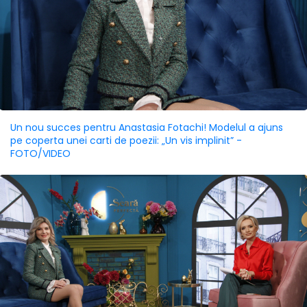
Un nou succes pentru Anastasia Fotachi! Modelul a ajuns
pe coperta unei carti de poezii: „Un vis implinit” -
FOTO/VIDEO