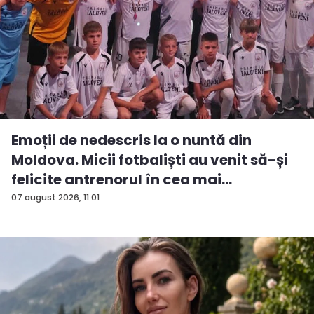
Emoții de nedescris la o nuntă din
Moldova. Micii fotbaliști au venit să-și
felicite antrenorul în cea mai
importan...
07 august 2026, 11:01