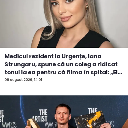
Medicul rezident la Urgențe, Iana
Strungaru, spune că un coleg a ridicat
tonul la ea pentru că filma în spital: „El
a...
06 august 2026, 14:01