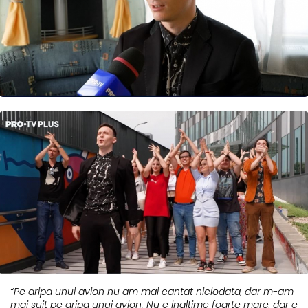
“Pe aripa unui avion nu am mai cantat niciodata, dar m-am
mai suit pe aripa unui avion. Nu e inaltime foarte mare, dar e