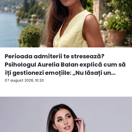
Perioada admiterii te stresează?
Psihologul Aurelia Balan explică cum să
îți gestionezi emoțiile: „Nu lăsați un
rezu...
07 august 2026, 10:20