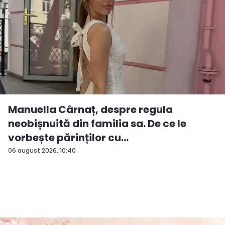
Manuella Cârnaț, despre regula
neobișnuită din familia sa. De ce le
vorbește părinților cu
„dumneavoastră...
06 august 2026, 10:40