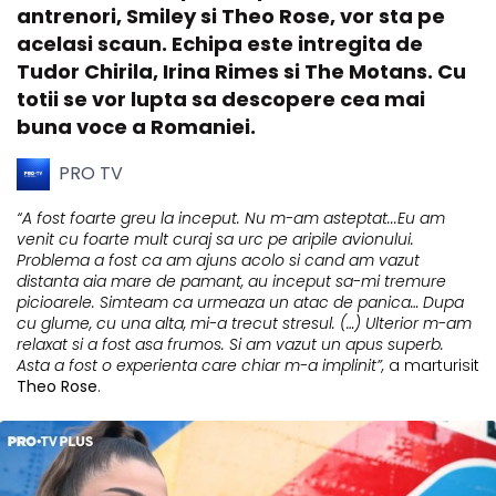
antrenori, Smiley si Theo Rose, vor sta pe
acelasi scaun. Echipa este intregita de
Tudor Chirila, Irina Rimes si The Motans. Cu
totii se vor lupta sa descopere cea mai
buna voce a Romaniei.
PRO TV
“A fost foarte greu la inceput. Nu m-am asteptat...Eu am
venit cu foarte mult curaj sa urc pe aripile avionului.
Problema a fost ca am ajuns acolo si cand am vazut
distanta aia mare de pamant, au inceput sa-mi tremure
picioarele. Simteam ca urmeaza un atac de panica… Dupa
cu glume, cu una alta, mi-a trecut stresul. (…) Ulterior m-am
relaxat si a fost asa frumos. Si am vazut un apus superb.
Asta a fost o experienta care chiar m-a implinit”,
a marturisit
Theo Rose
.