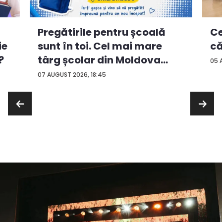
Ce
Pregătirile pentru școală
ie
că
sunt în toi. Cel mai mare
?
târg școlar din Moldova
05 
con...
07 AUGUST 2026, 18:45