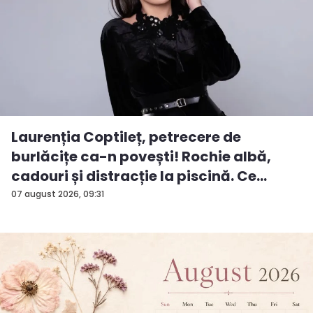
Laurenția Coptileț, petrecere de
burlăcițe ca-n povești! Rochie albă,
cadouri și distracție la piscină. Ce
surp...
07 august 2026, 09:31