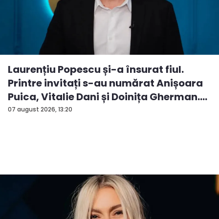
Laurențiu Popescu și-a însurat fiul.
Printre invitați s-au numărat Anișoara
Puica, Vitalie Dani și Doinița Gherman.
P...
07 august 2026, 13:20