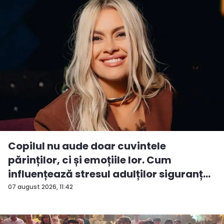
Copilul nu aude doar cuvintele
părinților, ci și emoțiile lor. Cum
influențează stresul adulților siguranț...
07 august 2026, 11:42