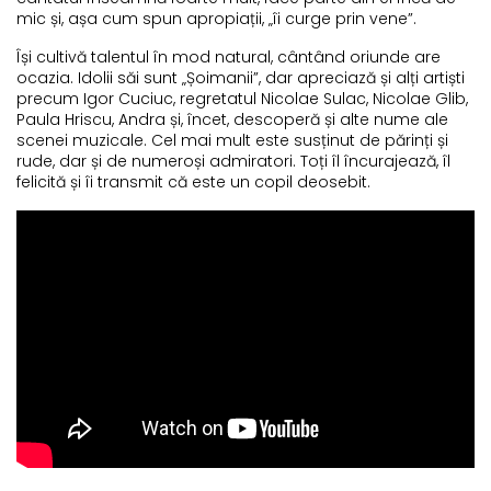
mic și, așa cum spun apropiații, „îi curge prin vene”.
Își cultivă talentul în mod natural, cântând oriunde are
ocazia. Idolii săi sunt „Șoimanii”, dar apreciază și alți artiști
precum Igor Cuciuc, regretatul Nicolae Sulac, Nicolae Glib,
Paula Hriscu, Andra și, încet, descoperă și alte nume ale
scenei muzicale. Cel mai mult este susținut de părinți și
rude, dar și de numeroși admiratori. Toți îl încurajează, îl
felicită și îi transmit că este un copil deosebit.