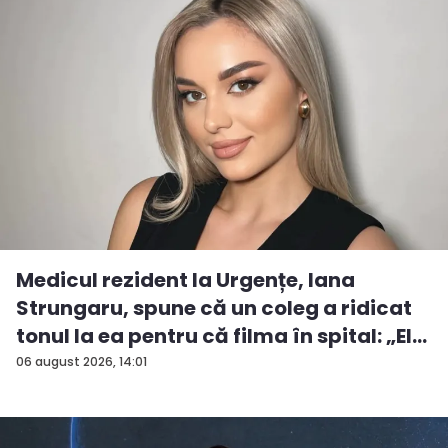
Medicul rezident la Urgențe, Iana
Strungaru, spune că un coleg a ridicat
tonul la ea pentru că filma în spital: „El
a...
06 august 2026, 14:01