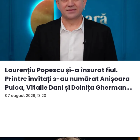
Laurențiu Popescu și-a însurat fiul.
Printre invitați s-au numărat Anișoara
Puica, Vitalie Dani și Doinița Gherman.
P...
07 august 2026, 13:20