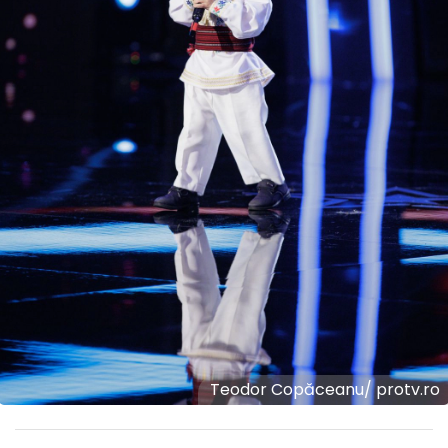
Teodor Copăceanu/ protv.ro