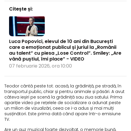
Citește și:
Luca Popovici, elevul de 10 ani din București
care a emoționat publicul și juriul la „Românii
au talent” cu piesa „Lose Control”. Smiley: „Are
vână puștiul, îmi place” - VIDEO
07 februarie 2026, ora 10:00
Teodor cântă peste tot: acasă, la grădiniță, pe stradă, în
transportul public, chiar și pentru animale și păsări. A avut
câteva ieșiri pe scenă la grădiniță sau ziua satului. Prima
apariție video pe rețelele de socializare a adunat peste
un milion de vizualizări, ceea ce i-a adus și mai mulți
susținători. Este prima dată când apare într-o emisiune
TV.
Are un auz muzical foarte dezvoltat, o memorie bună,