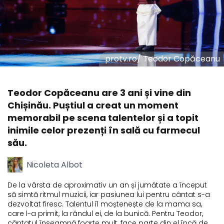
protv.ro
/
Teodor Copăceanu
Teodor Copăceanu are 3 ani și vine din
Chișinău. Puștiul a creat un moment
memorabil pe scena talentelor și a topit
inimile celor prezenți în sală cu farmecul
său.
Nicoleta Albot
De la vârsta de aproximativ un an și jumătate a început
să simtă ritmul muzicii, iar pasiunea lui pentru cântat s-a
dezvoltat firesc. Talentul îl moștenește de la mama sa,
care l-a primit, la rândul ei, de la bunică. Pentru Teodor,
cântatul înseamnă foarte mult, face parte din el încă de