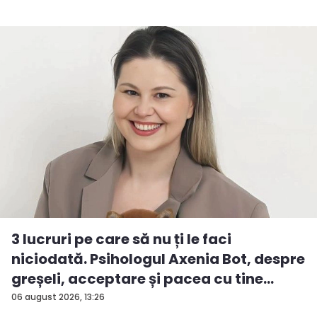
3 lucruri pe care să nu ți le faci
niciodată. Psihologul Axenia Bot, despre
greșeli, acceptare și pacea cu tine
însu...
06 august 2026, 13:26