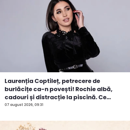
Laurenția Coptileț, petrecere de
burlăcițe ca-n povești! Rochie albă,
cadouri și distracție la piscină. Ce
surp...
07 august 2026, 09:31