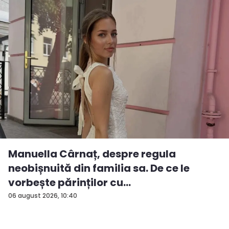
Manuella Cârnaț, despre regula
neobișnuită din familia sa. De ce le
vorbește părinților cu
„dumneavoastră...
06 august 2026, 10:40