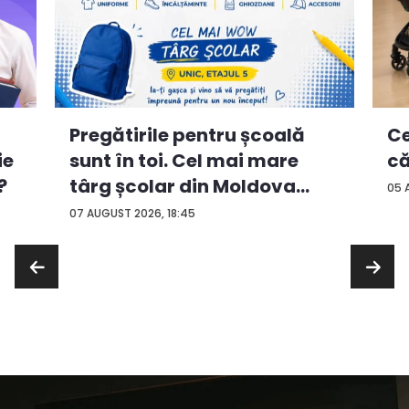
Ce
Pregătirile pentru școală
ie
că
sunt în toi. Cel mai mare
?
târg școlar din Moldova
05 
con...
07 AUGUST 2026, 18:45