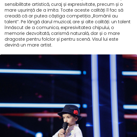
sensibilitate artistică, curaj și expresivitate, precum și o
mare ușurință de a imita. Toate aceste calități îl fac să
creadă că ar putea câștiga competiția „Românii au
talent”. Pe lângă darul muzical, are și alte calități: un talent
înnăscut de a comunica, expresivitatea chipului, o
memorie dezvoltată, carismă naturală, dar și o mare
dragoste pentru folclor și pentru scenă. Visul lui este
devină un mare artist.