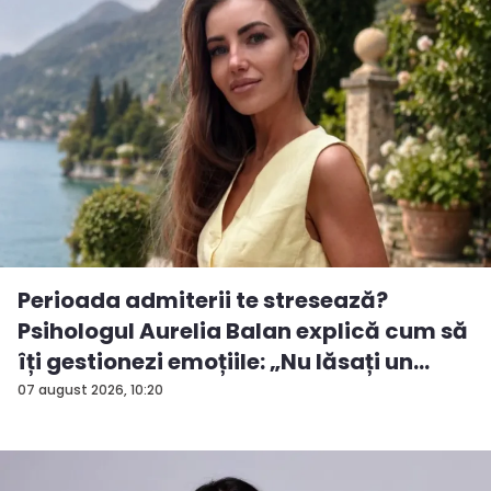
Perioada admiterii te stresează?
Psihologul Aurelia Balan explică cum să
îți gestionezi emoțiile: „Nu lăsați un
rezu...
07 august 2026, 10:20