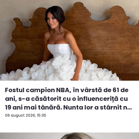
Fostul campion NBA, în vârstă de 61 de
ani, s-a căsătorit cu o influenceriță cu
19 ani mai tânără. Nunta lor a stârnit n...
06 august 2026, 15:35