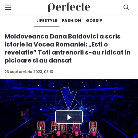
LIFESTYLE
FASHION
GOSSIP
Moldoveanca Dana Baldovici a scris
istorie la Vocea Romaniei: „Esti o
revelatie” Toti antrenorii s-au ridicat in
picioare si au dansat
23 septembrie 2023, 08:10