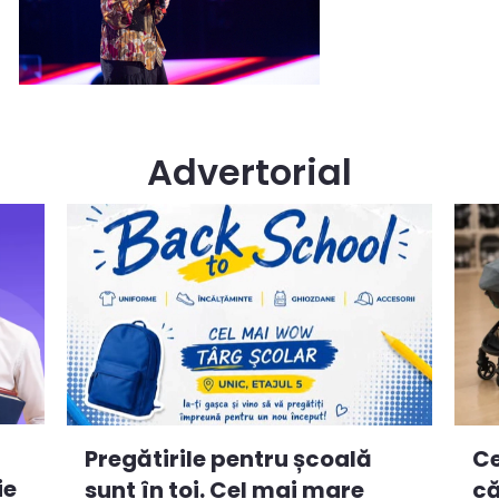
Advertorial
Ce
Pregătirile pentru școală
ie
că
sunt în toi. Cel mai mare