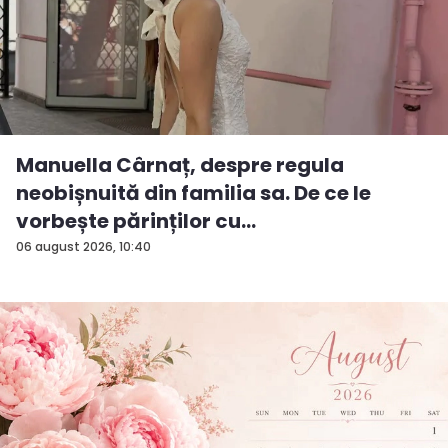
Manuella Cârnaț, despre regula
neobișnuită din familia sa. De ce le
vorbește părinților cu
„dumneavoastră...
06 august 2026, 10:40