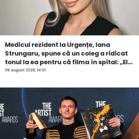
Medicul rezident la Urgențe, Iana
Strungaru, spune că un coleg a ridicat
tonul la ea pentru că filma în spital: „El
a...
06 august 2026, 14:01