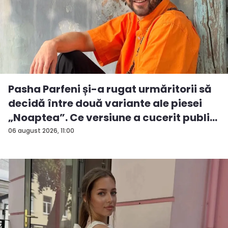
Pasha Parfeni și-a rugat urmăritorii să
decidă între două variante ale piesei
„Noaptea”. Ce versiune a cucerit publi...
06 august 2026, 11:00