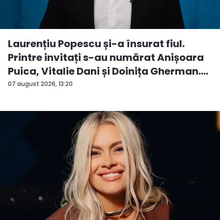
Laurențiu Popescu și-a însurat fiul.
Printre invitați s-au numărat Anișoara
Puica, Vitalie Dani și Doinița Gherman.
P...
07 august 2026, 13:20