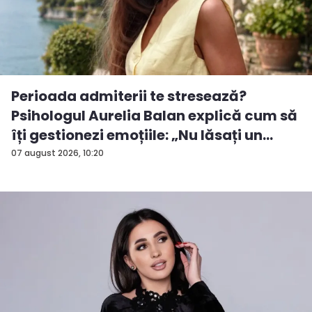
Perioada admiterii te stresează?
Psihologul Aurelia Balan explică cum să
îți gestionezi emoțiile: „Nu lăsați un
rezu...
07 august 2026, 10:20