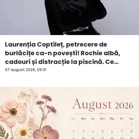
Laurenția Coptileț, petrecere de
burlăcițe ca-n povești! Rochie albă,
cadouri și distracție la piscină. Ce
surp...
07 august 2026, 09:31