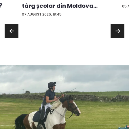
?
târg școlar din Moldova
05 
con...
07 AUGUST 2026, 18:45