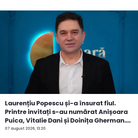
Laurențiu Popescu și-a însurat fiul.
Printre invitați s-au numărat Anișoara
Puica, Vitalie Dani și Doinița Gherman.
P...
07 august 2026, 13:20