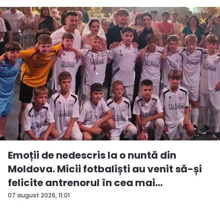
Emoții de nedescris la o nuntă din
Moldova. Micii fotbaliști au venit să-și
felicite antrenorul în cea mai
importan...
07 august 2026, 11:01