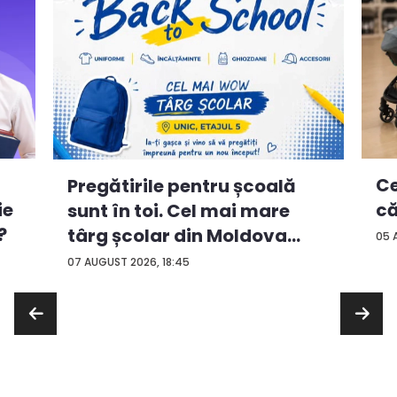
Ce
Pregătirile pentru școală
ie
că
sunt în toi. Cel mai mare
?
târg școlar din Moldova
05 
con...
07 AUGUST 2026, 18:45