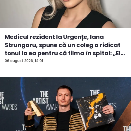
Medicul rezident la Urgențe, Iana
Strungaru, spune că un coleg a ridicat
tonul la ea pentru că filma în spital: „El
a...
06 august 2026, 14:01