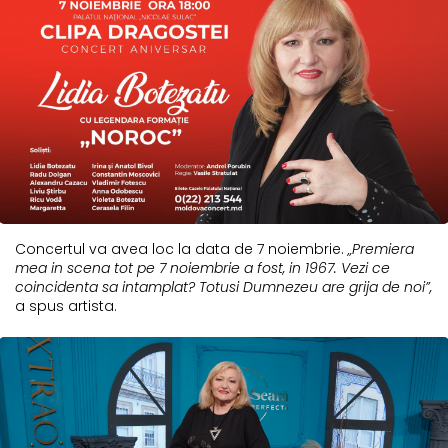
Concertul va avea loc la data de 7 noiembrie.
„Premiera
mea in scena tot pe 7 noiembrie a fost, in 1967. Vezi ce
coincidenta sa intamplat? Totusi Dumnezeu are grija de noi”,
a spus artista.