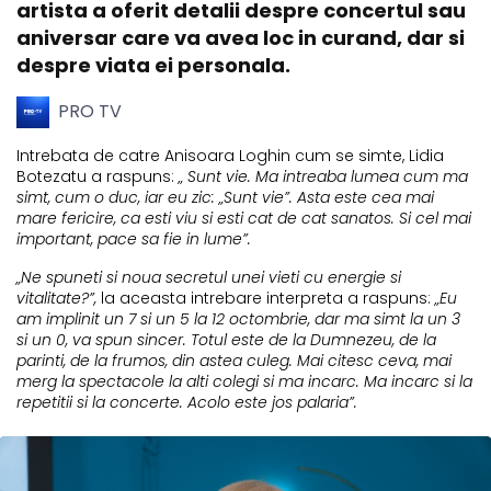
artista a oferit detalii despre concertul sau
aniversar care va avea loc in curand, dar si
despre viata ei personala.
PRO TV
Intrebata de catre Anisoara Loghin cum se simte, Lidia
Botezatu a raspuns:
„ Sunt vie. Ma intreaba lumea cum ma
simt, cum o duc, iar eu zic: „Sunt vie”. Asta este cea mai
mare fericire, ca esti viu si esti cat de cat sanatos. Si cel mai
important, pace sa fie in lume”.
„Ne spuneti si noua secretul unei vieti cu energie si
vitalitate?”,
la aceasta intrebare interpreta a raspuns:
„Eu
am implinit un 7 si un 5 la 12 octombrie, dar ma simt la un 3
si un 0, va spun sincer. Totul este de la Dumnezeu, de la
parinti, de la frumos, din astea culeg. Mai citesc ceva, mai
merg la spectacole la alti colegi si ma incarc. Ma incarc si la
repetitii si la concerte. Acolo este jos palaria”.