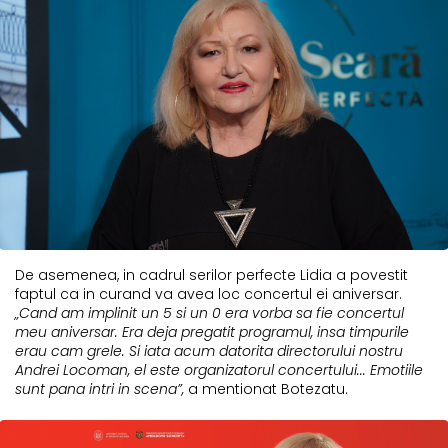
De asemenea, in cadrul serilor perfecte Lidia a povestit
faptul ca in curand va avea loc concertul ei aniversar.
„Cand am implinit un 5 si un 0 era vorba sa fie concertul
meu aniversar. Era deja pregatit programul, insa timpurile
erau cam grele. Si iata acum datorita directorului nostru
Andrei Locoman, el este organizatorul concertului... Emotiile
sunt pana intri in scena”,
a mentionat Botezatu.