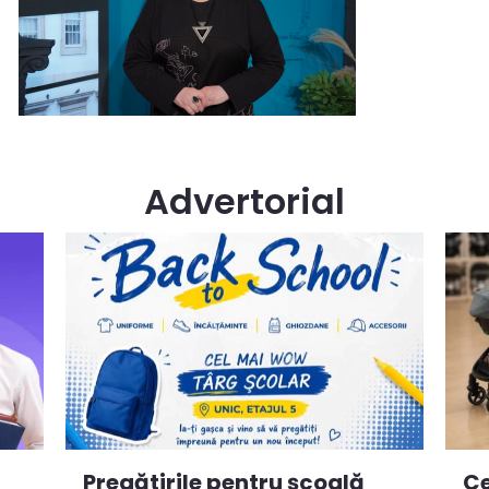
Advertorial
Ce
Pregătirile pentru școală