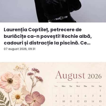
Laurenția Coptileț, petrecere de
burlăcițe ca-n povești! Rochie albă,
cadouri și distracție la piscină. Ce
surp...
07 august 2026, 09:31