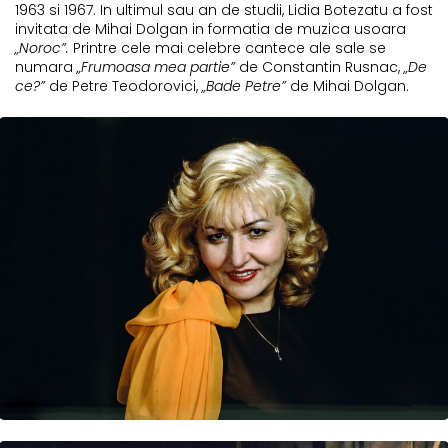
1963 si 1967. In ultimul sau an de studii, Lidia Botezatu a fost
invitata de Mihai Dolgan in formatia de muzica usoara
„Noroc”.
Printre cele mai celebre cantece ale sale se
numara
„Frumoasa mea partie”
de Constantin Rusnac,
„De
ce?”
de Petre Teodorovici,
„Bade Petre”
de Mihai Dolgan.