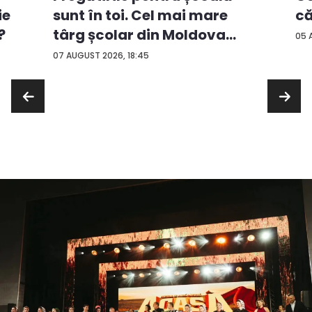
ie
că
sunt în toi. Cel mai mare
?
târg școlar din Moldova
05 
con...
07 AUGUST 2026, 18:45