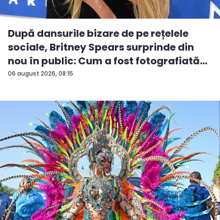
După dansurile bizare de pe rețelele
sociale, Britney Spears surprinde din
nou în public: Cum a fost fotografiată
î...
06 august 2026, 08:15