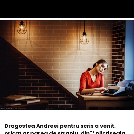
Dragostea Andreei pentru scris a venit,
oricat ar parea de straniu, din"¦ plictiseala,