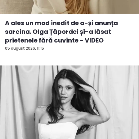
A ales un mod inedit de a-și anunța
sarcina. Olga Țăpordei și-a lăsat
prietenele fără cuvinte - VIDEO
05 august 2026, 11:15