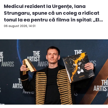
Medicul rezident la Urgențe, Iana
Strungaru, spune că un coleg a ridicat
tonul la ea pentru că filma în spital: „El
a...
06 august 2026, 14:01