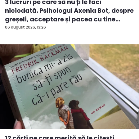
3 lucruri pe care să nu ți le faci
niciodată. Psihologul Axenia Bot, despre
greșeli, acceptare și pacea cu tine
însuți - VIDEO
06 august 2026, 13:26
12 cărți pe care merită să le citești