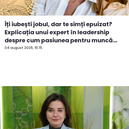
Îți iubești jobul, dar te simți epuizat?
Explicația unui expert în leadership
despre cum pasiunea pentru muncă
po...
04 august 2026, 15:15