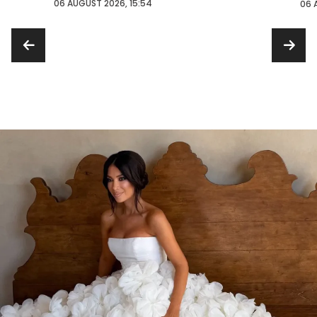
...
06 AUGUST 2026, 15:54
06 