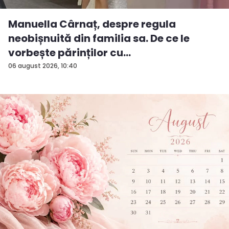
Manuella Cârnaț, despre regula
neobișnuită din familia sa. De ce le
vorbește părinților cu
„dumneavoastră...
06 august 2026, 10:40