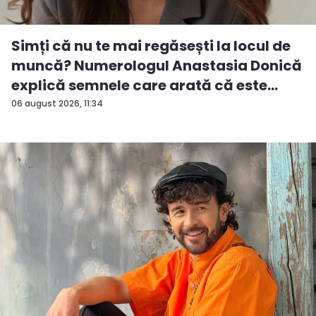
Simți că nu te mai regăsești la locul de
muncă? Numerologul Anastasia Donică
explică semnele care arată că este
timp...
06 august 2026, 11:34