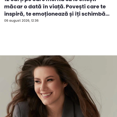
măcar o dată în viață. Povești care te
inspiră, te emoționează și îți schimbă
perspectiva
06 august 2026, 12:36