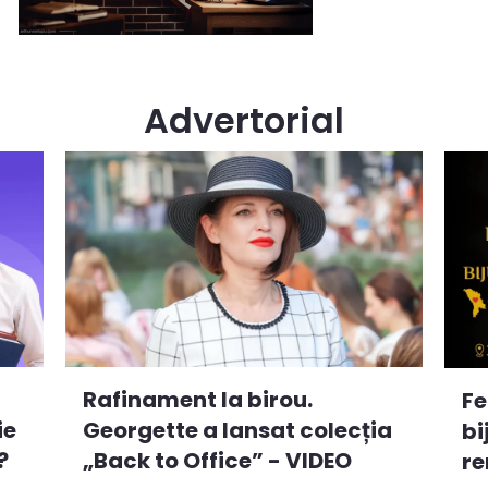
Advertorial
Rafinament la birou.
Fe
ie
Georgette a lansat colecția
bi
?
„Back to Office” - VIDEO
re