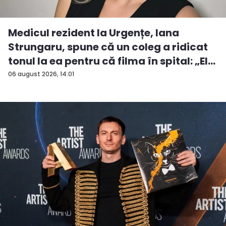
Medicul rezident la Urgențe, Iana
Strungaru, spune că un coleg a ridicat
tonul la ea pentru că filma în spital: „El
a...
06 august 2026, 14:01