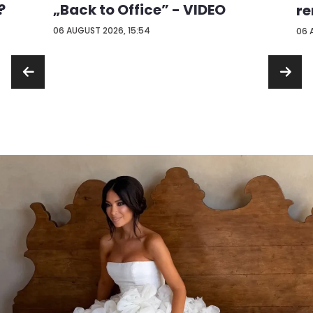
?
„Back to Office” - VIDEO
re
...
06 AUGUST 2026, 15:54
06 