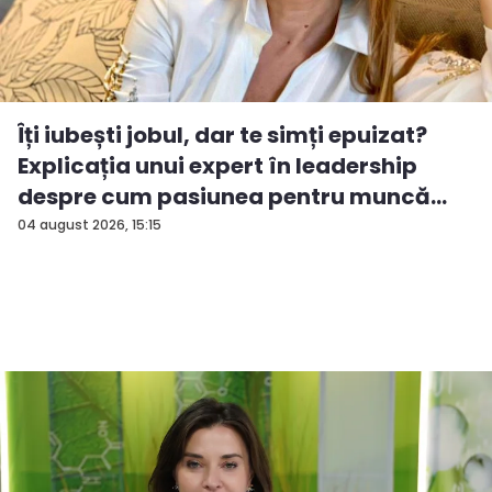
Îți iubești jobul, dar te simți epuizat?
Explicația unui expert în leadership
despre cum pasiunea pentru muncă
po...
04 august 2026, 15:15