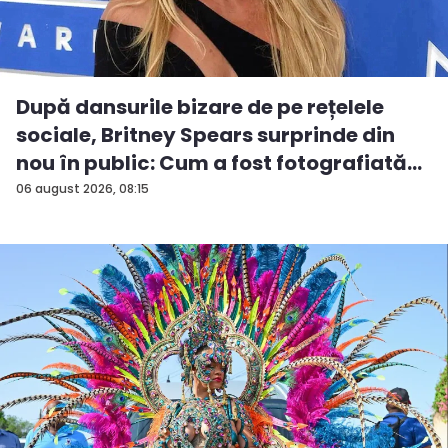
După dansurile bizare de pe rețelele
sociale, Britney Spears surprinde din
nou în public: Cum a fost fotografiată
î...
06 august 2026, 08:15