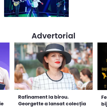
Advertorial
Rafinament la birou.
Fe
ie
Georgette a lansat colecția
bi