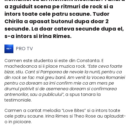
a zguiduit scena pe ritmuri de rock si a
intors toate cele patru scaune. Tudor
Chirila a apasat butonul dupa doar 2
secunde. La doar cateva secunde dupa el,
s-a intors si Irina Rimes.
PRO TV
Carmen este studenta si este din Constanta. E
machedoanca si ii place muzica rock.
“Este ceva foarte
bizar, stiu. Cant si Pamporea de nevoie la nunti, pentru ca
din rock se fac mai greu banii. Am venit la Vocea Romaniei
pentru ca doream sa imi confirm mie ca am mers pe
drumul potrivit si de asemenea doream si confirmarea
antrenorilor, sau a publicului”
, a spus tanara la
testimoniale.
Carmen a cantat melodia “Love Bites” si a intors toate
cele patru scaune. Irina Rimes si Theo Rose au aplaudat-
o in picioare.