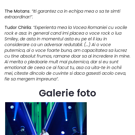
The Motans
:
“Iti garantez ca in echipa mea o sa te simti
extraordinar!”.
Tudor Chirila
:
“Experienta mea la Vocea Romaniei cu vocile
rock e asa: in general cand imi placea o voce rock o lua
Smiley, de asta in momentul asta eu pe el il iau in
considerare ca un adversar redutabil. (...) Ai o voce
puternica, ai o voce foarte buna, am capacitatea sa lucrez
cu tine absolut frumos, ramane doar sa ai incredere in mine.
Ai merita o pledoarie mult mai puternica, dar si eu sunt
emotionat de ceea ce ai facut tu, asa ca uita-te in ochii
mei, citeste dincolo de cuvinte si daca gasesti acolo ceva,
fie sa mergem impreuna”.
Galerie foto