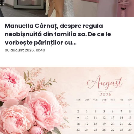
Manuella Cârnaț, despre regula
neobișnuită din familia sa. De ce le
vorbește părinților cu
„dumneavoastră...
06 august 2026, 10:40