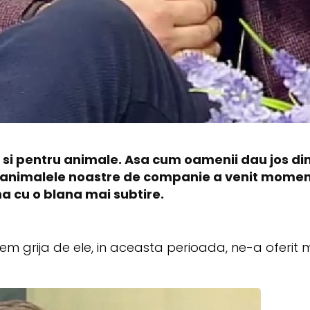
si pentru animale. Asa cum oamenii dau jos din 
u animalele noastre de companie a venit momentu
na cu o blana mai subtire.
 grija de ele, in aceasta perioada, ne-a oferit m