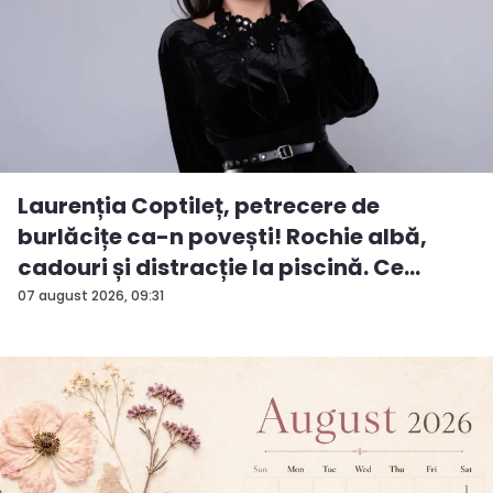
Laurenția Coptileț, petrecere de
burlăcițe ca-n povești! Rochie albă,
cadouri și distracție la piscină. Ce
surp...
07 august 2026, 09:31