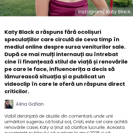
Instagram
/
Katy Black
Katy Black a răspuns fără ocolișuri
speculațiilor care circulă de ceva timp în
mediul online despre sursa veniturilor sale.
După ce mai mulți internauți au întrebat
cine îi finanțează stilul de viață și renovările
pe care le face, influencerița a decis să
lămurească situația și a publicat un
videoclip în care le oferă un răspuns direct
criticilor.
Alina Gafian
Vizibil deranjată de aluziile din comentarii, unde unii
urmăritori sugerau că fostul soț, Cristi, este cel care achită
renovările casei, Katy a ținut să clarifice lucrurile. Aceasta
a reamintit publicului că suntem în anul 2026 și că