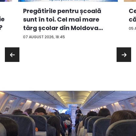
Ce
Pregătirile pentru școală
ie
că
sunt în toi. Cel mai mare
?
târg școlar din Moldova
05 
con...
07 AUGUST 2026, 18:45