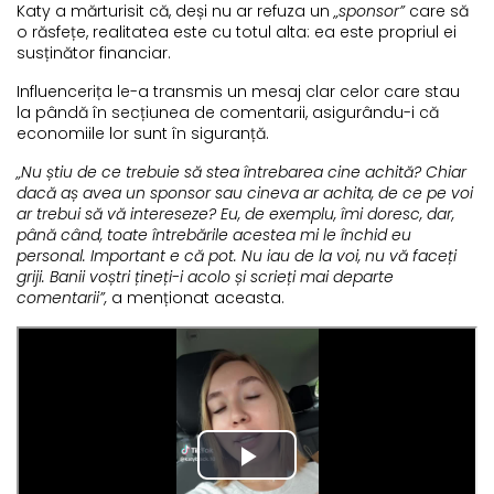
Katy a mărturisit că, deși nu ar refuza un
„sponsor”
care să
o răsfețe, realitatea este cu totul alta: ea este propriul ei
susținător financiar.
Influencerița le-a transmis un mesaj clar celor care stau
la pândă în secțiunea de comentarii, asigurându-i că
economiile lor sunt în siguranță.
„Nu știu de ce trebuie să stea întrebarea cine achită? Chiar
dacă aș avea un sponsor sau cineva ar achita, de ce pe voi
ar trebui să vă intereseze? Eu, de exemplu, îmi doresc, dar,
până când, toate întrebările acestea mi le închid eu
personal. Important e că pot. Nu iau de la voi, nu vă faceți
griji. Banii voștri țineți-i acolo și scrieți mai departe
comentarii”,
a menționat aceasta.