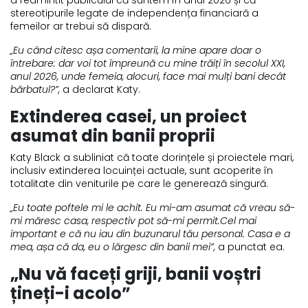
stereotipurile legate de independența financiară a
femeilor ar trebui să dispară.
„Eu când citesc așa comentarii, la mine apare doar o
întrebare: dar voi tot împreună cu mine trăiți în secolul XXI,
anul 2026, unde femeia, alocuri, face mai mulți bani decât
bărbatul?”,
a declarat Katy.
Extinderea casei, un proiect
asumat din banii proprii
Katy Black a subliniat că toate dorințele și proiectele mari,
inclusiv extinderea locuinței actuale, sunt acoperite în
totalitate din veniturile pe care le generează singură.
„Eu toate poftele mi le achit. Eu mi-am asumat că vreau să-
mi măresc casa, respectiv pot să-mi permit.Cel mai
important e că nu iau din buzunarul tău personal. Casa e a
mea, așa că da, eu o lărgesc din banii mei”,
a punctat ea.
„Nu vă faceți griji, banii voștri
țineți-i acolo”