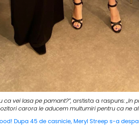
u ca vei lasa pe pamant?”,
arstista a raspuns:
„In 
itori carora le aducem multumiri pentru ca ne ali
ood! Dupa 45 de casnicie, Meryl Streep s-a desparti