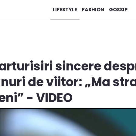
LIFESTYLE
FASHION
GOSSIP
rturisiri sincere desp
anuri de viitor: „Ma str
eni” - VIDEO