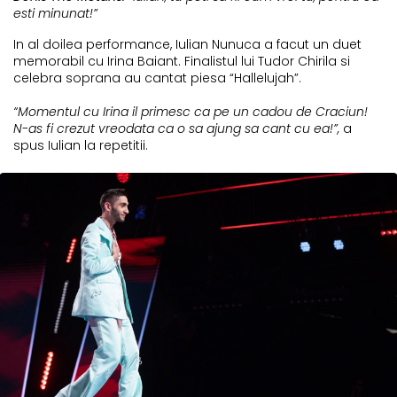
esti minunat!”
In al doilea performance, Iulian Nunuca a facut un duet
memorabil cu Irina Baiant. Finalistul lui Tudor Chirila si
celebra soprana au cantat piesa “Hallelujah”.
“Momentul cu Irina il primesc ca pe un cadou de Craciun!
N-as fi crezut vreodata ca o sa ajung sa cant cu ea!”,
a
spus Iulian la repetitii.