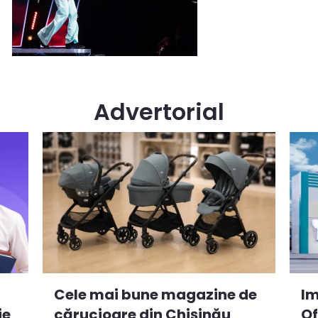
Advertorial
Cele mai bune magazine de
Im
ie
cărucioare din Chișinău
Of