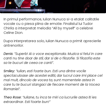
In primul performance, Iulian Nunuca si-a etalat calitatile
vocale cu o piesa plina de emotie. Finalistul lui Tudor
Chirila a interpretat melodia “All by myself” a celebrei
Celine Dion.
Dupa interpretarea solo, Iulian Nunuca a primit aprecierile
antrenorilor.
Denis:
”Superb! Ai o voce exceptionala. Muzica si felul in care
canti nu tine doar de stil, dar si de o filozofie. Si filozofia este
sa te bucuri de ceea ce canti”.
Smiley:
”Iulian, esti foarte bun. Esti una dintre vocile
spectaculoase ale acestei editii, dar lucrul care imi place cel
mai mult, dincolo de vocea ta, sunt momentele astea in
care tu te bucuri stangaci de fiecare moment de la Vocea
Romaniei”.
Theo Rose:
”Iuliane, tu inca te miri ca lucrurile astea iti ies
extraordinar. Esti foarte bun!”