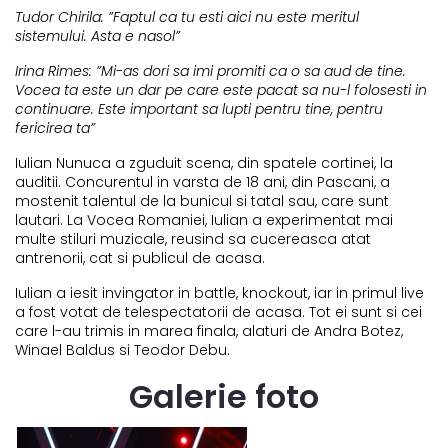
Tudor Chirila: ”Faptul ca tu esti aici nu este meritul
sistemului. Asta e nasol”
Irina Rimes: ”Mi-as dori sa imi promiti ca o sa aud de tine.
Vocea ta este un dar pe care este pacat sa nu-l folosesti in
continuare. Este important sa lupti pentru tine, pentru
fericirea ta”
Iulian Nunuca a zguduit scena, din spatele cortinei, la
auditii. Concurentul in varsta de 18 ani, din Pascani, a
mostenit talentul de la bunicul si tatal sau, care sunt
lautari. La Vocea Romaniei, Iulian a experimentat mai
multe stiluri muzicale, reusind sa cucereasca atat
antrenorii, cat si publicul de acasa.
Iulian a iesit invingator in battle, knockout, iar in primul live
a fost votat de telespectatorii de acasa. Tot ei sunt si cei
care l-au trimis in marea finala, alaturi de Andra Botez,
Winael Baldus si Teodor Debu.
Galerie foto