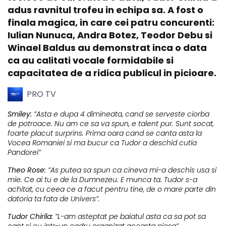
adus ravnitul trofeu in echipa sa. A fost o
finala magica, in care cei patru concurenti:
Iulian Nunuca, Andra Botez, Teodor Debu si
Winael Baldus au demonstrat inca o data
ca au calitati vocale formidabile si
capacitatea de a ridica publicul in picioare.
PRO TV
Smiley:
”Asta e dupa 4 dimineata, cand se serveste ciorba
de potroace. Nu am ce sa va spun, e talent pur. Sunt socat,
foarte placut surprins. Prima oara cand se canta asta la
Vocea Romaniei si ma bucur ca Tudor a deschid cutia
Pandorei”
Theo Rose:
”As putea sa spun ca cineva mi-a deschis usa si
mie. Ce ai tu e de la Dumnezeu. E munca ta. Tudor s-a
achitat, cu ceea ce a facut pentru tine, de o mare parte din
datoria ta fata de Univers”.
Tudor Chirila:
”L-am asteptat pe baiatul asta ca sa pot sa