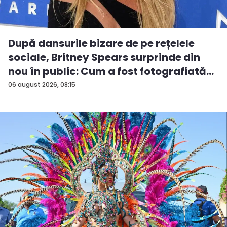
După dansurile bizare de pe rețelele
sociale, Britney Spears surprinde din
nou în public: Cum a fost fotografiată
î...
06 august 2026, 08:15