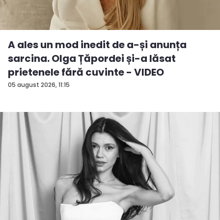
A ales un mod inedit de a-și anunța
sarcina. Olga Țăpordei și-a lăsat
prietenele fără cuvinte - VIDEO
05 august 2026, 11:15