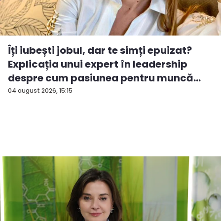
Îți iubești jobul, dar te simți epuizat?
Explicația unui expert în leadership
despre cum pasiunea pentru muncă
po...
04 august 2026, 15:15