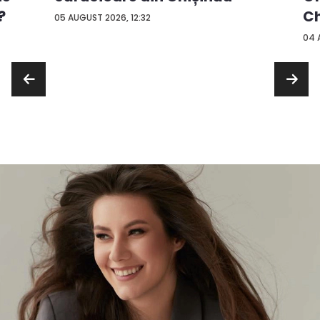
?
Ch
05 AUGUST 2026, 12:32
04 