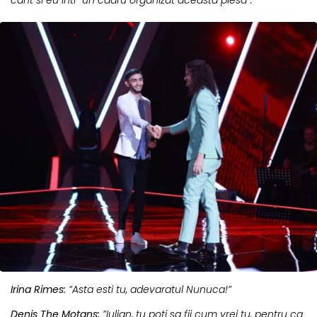
cant si eu intr-un cadru organizat aceasta piesa”.
Irina Rimes:
”Asta esti tu, adevaratul Nunuca!”
Denis The Motans:
”Iulian, tu poti sa fii cum vrei tu, pentru ca