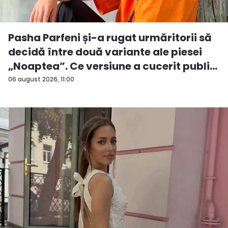
Pasha Parfeni și-a rugat urmăritorii să
decidă între două variante ale piesei
„Noaptea”. Ce versiune a cucerit publi...
06 august 2026, 11:00