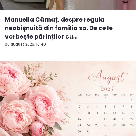
Manuella Cârnaț, despre regula
neobișnuită din familia sa. De ce le
vorbește părinților cu
„dumneavoastră...
06 august 2026, 10:40