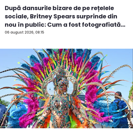
După dansurile bizare de pe rețelele
sociale, Britney Spears surprinde din
nou în public: Cum a fost fotografiată
î...
06 august 2026, 08:15