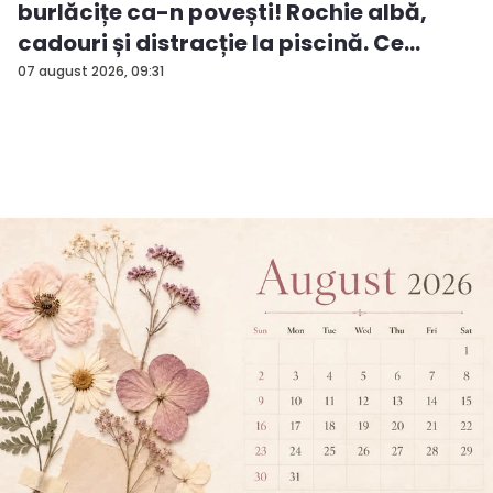
burlăcițe ca-n povești! Rochie albă,
cadouri și distracție la piscină. Ce
surp...
07 august 2026, 09:31