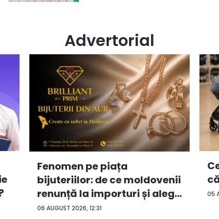
Advertorial
Ce
Fenomen pe piața
ie
că
bijuteriilor: de ce moldovenii
?
renunță la importuri și aleg
05 
...
06 AUGUST 2026, 12:31