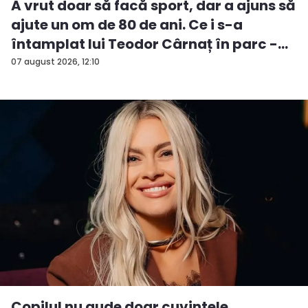
A vrut doar să facă sport, dar a ajuns să
ajute un om de 80 de ani. Ce i s-a
întamplat lui Teodor Cârnaț în parc -
V...
07 august 2026, 12:10
Copilul nu aude doar cuvintele