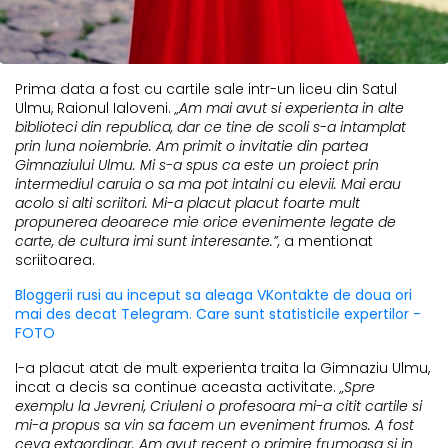
Prima data a fost cu cartile sale intr-un liceu din Satul
Ulmu, Raionul Ialoveni.
„Am mai avut si experienta in alte
biblioteci din republica, dar ce tine de scoli s-a intamplat
prin luna noiembrie. Am primit o invitatie din partea
Gimnaziului Ulmu. Mi s-a spus ca este un proiect prin
intermediul caruia o sa ma pot intalni cu elevii. Mai erau
acolo si alti scriitori. Mi-a placut placut foarte mult
propunerea deoarece mie orice evenimente legate de
carte, de cultura imi sunt interesante.”,
a mentionat
scriitoarea.
Bloggerii rusi au inceput sa aleaga VKontakte de doua ori
mai des decat Telegram. Care sunt statisticile expertilor -
FOTO
I-a placut atat de mult experienta traita la Gimnaziu Ulmu,
incat a decis sa continue aceasta activitate.
„Spre
exemplu la Jevreni, Criuleni o profesoara mi-a citit cartile si
mi-a propus sa vin sa facem un eveniment frumos. A fost
ceva extaordinar. Am avut recent o primire frumoasa si in