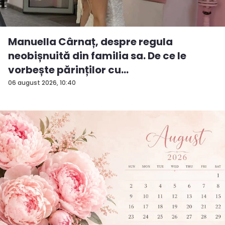
Manuella Cârnaț, despre regula
neobișnuită din familia sa. De ce le
vorbește părinților cu
„dumneavoastră...
06 august 2026, 10:40