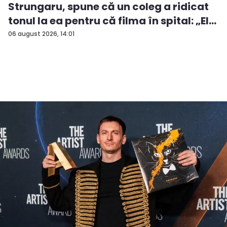
Strungaru, spune că un coleg a ridicat
tonul la ea pentru că filma în spital: „El
a...
06 august 2026, 14:01