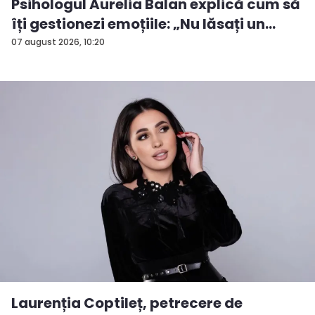
Psihologul Aurelia Balan explică cum să
îți gestionezi emoțiile: „Nu lăsați un
rezu...
07 august 2026, 10:20
Laurenția Coptileț, petrecere de