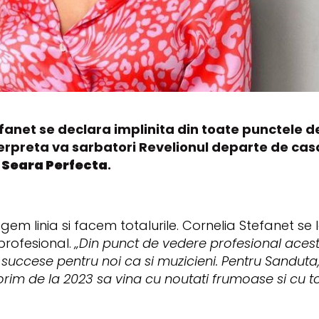
efanet se declara implinita din toate punctele d
erpreta va sarbatori Revelionul departe de casa,
 Seara Perfecta
.
tragem linia si facem totalurile. Cornelia Stefanet 
rofesional.
„Din punct de vedere profesional acest 
succese pentru noi ca si muzicieni. Pentru Sanduta, 
orim de la 2023 sa vina cu noutati frumoase si cu to