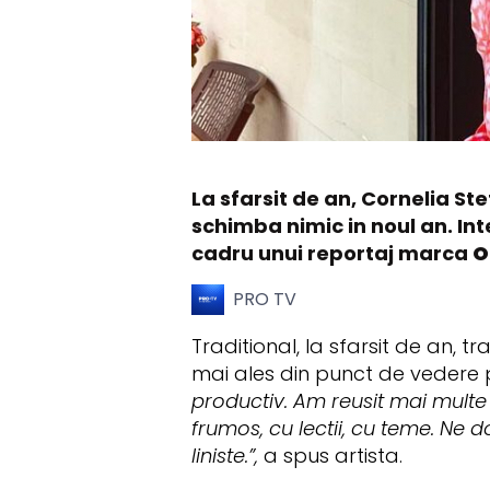
La sfarsit de an, Cornelia St
schimba nimic in noul an. Int
cadru unui reportaj marca
O
PRO TV
Traditional, la sfarsit de an, 
mai ales din punct de vedere p
productiv. Am reusit mai multe 
frumos, cu lectii, cu teme. Ne d
liniste.”,
a spus artista.