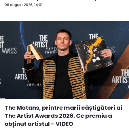
a...
06 august 2026, 14:01
The Motans, printre marii câștigători ai
The Artist Awards 2026. Ce premiu a
obținut artistul - VIDEO