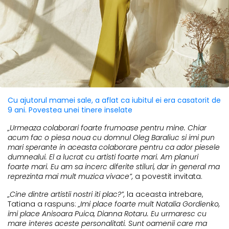
Cu ajutorul mamei sale, a aflat ca iubitul ei era casatorit de
9 ani. Povestea unei tinere inselate
„Urmeaza colaborari foarte frumoase pentru mine. Chiar
acum fac o piesa noua cu domnul Oleg Baraliuc si imi pun
mari sperante in aceasta colaborare pentru ca ador piesele
dumnealui. El a lucrat cu artisti foarte mari. Am planuri
foarte mari. Eu am sa incerc diferite stiluri, dar in general ma
reprezinta mai mult muzica vivace”,
a povestit invitata.
„Cine dintre artistii nostri iti plac?”,
la aceasta intrebare,
Tatiana a raspuns:
„Imi place foarte mult Natalia Gordienko,
imi place Anisoara Puica, Dianna Rotaru. Eu urmaresc cu
mare interes aceste personalitati. Sunt oamenii care ma