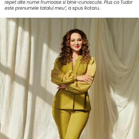
repet alte nume frumoase si bine-cunoscute. Plus ca Tudor
este prenumele tatalui meu”,
a spus Rotaru.