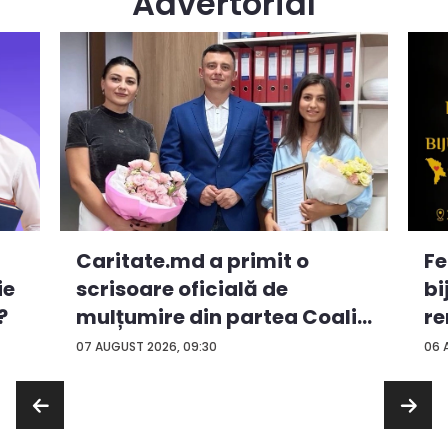
Advertorial
Caritate.md a primit o
Fe
ie
scrisoare oficială de
bi
?
mulțumire din partea Coali...
re
...
07 AUGUST 2026, 09:30
06 