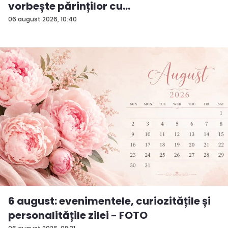
vorbește părinților cu
„dumneavoastră...
06 august 2026, 10:40
6 august: evenimentele, curiozitățile și
personalitățile zilei - FOTO