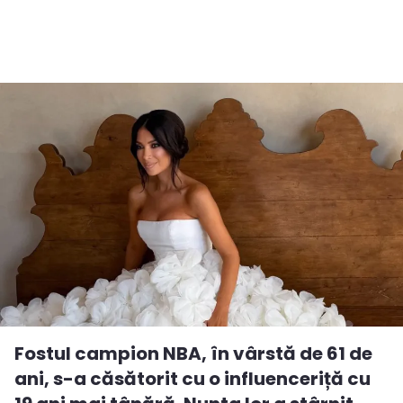
Fostul campion NBA, în vârstă de 61 de
ani, s-a căsătorit cu o influenceriță cu