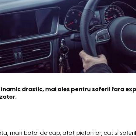
inamic drastic, mai ales pentru soferii fara ex
zator.
a, mari batai de cap, atat pietonilor, cat si soferi