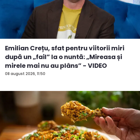
Emilian Crețu, sfat pentru viitorii miri
după un „fail” la o nuntă: „Mireasa și
mirele mai nu au plâns” - VIDEO
08 august 2026, 11:50