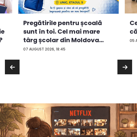
Ce
Pregătirile pentru școală
ie
că
sunt în toi. Cel mai mare
?
târg școlar din Moldova
05 
con...
07 AUGUST 2026, 18:45