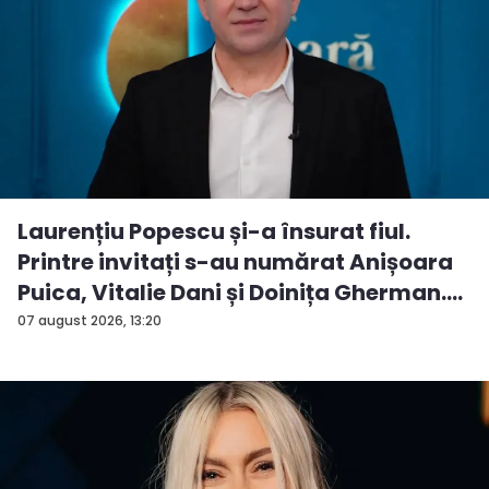
Laurențiu Popescu și-a însurat fiul.
Printre invitați s-au numărat Anișoara
Puica, Vitalie Dani și Doinița Gherman.
P...
07 august 2026, 13:20