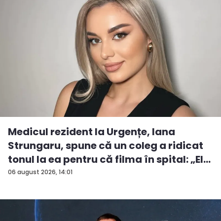
Medicul rezident la Urgențe, Iana
Strungaru, spune că un coleg a ridicat
tonul la ea pentru că filma în spital: „El
a...
06 august 2026, 14:01