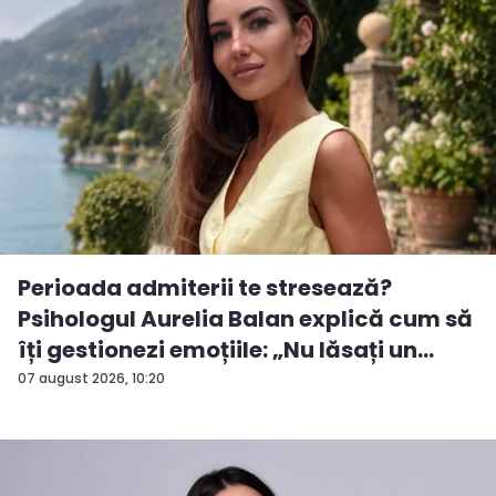
Perioada admiterii te stresează?
Psihologul Aurelia Balan explică cum să
îți gestionezi emoțiile: „Nu lăsați un
rezu...
07 august 2026, 10:20