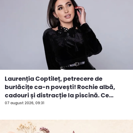
Laurenția Coptileț, petrecere de
burlăcițe ca-n povești! Rochie albă,
cadouri și distracție la piscină. Ce
surp...
07 august 2026, 09:31