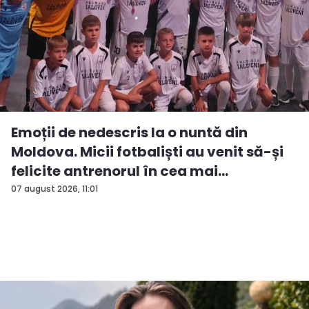
Emoții de nedescris la o nuntă din
Moldova. Micii fotbaliști au venit să-și
felicite antrenorul în cea mai
importan...
07 august 2026, 11:01