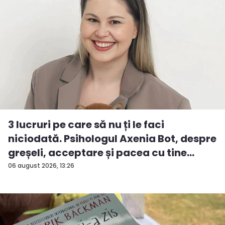
3 lucruri pe care să nu ți le faci
niciodată. Psihologul Axenia Bot, despre
greșeli, acceptare și pacea cu tine
însu...
06 august 2026, 13:26