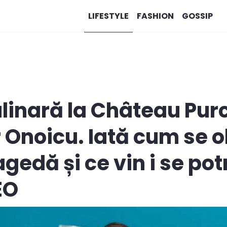
LIFESTYLE
FASHION
GOSSIP
linară la Château Purca
r Onoicu. Iată cum se o
gedă și ce vin i se pot
EO