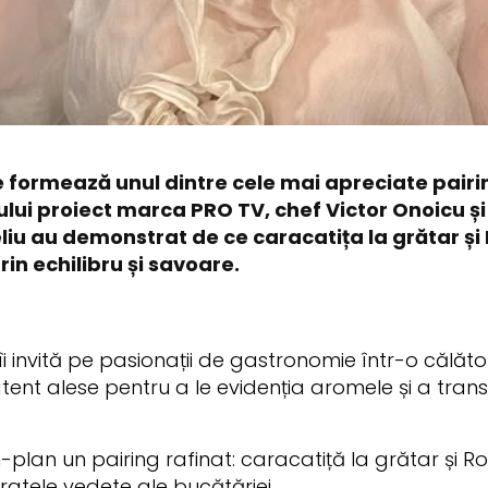
sé formează unul dintre cele mai apreciate pairi
oului proiect marca PRO TV, chef Victor Onoicu ș
eliu au demonstrat de ce caracatița la grătar și
in echilibru și savoare.
invită pe pasionații de gastronomie într-o călători
 atent alese pentru a le evidenția aromele și a tra
lan un pairing rafinat: caracatiță la grătar și Rosé 
ratele vedete ale bucătăriei.