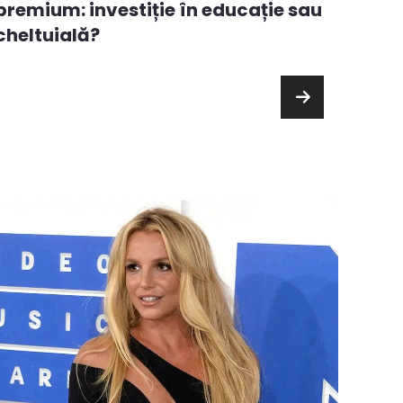
căru
premium: investiție în educație sau
cheltuială?