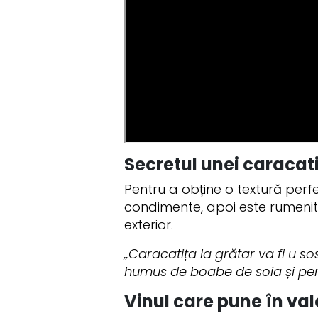
Secretul unei caracat
Pentru a obține o textură perfe
condimente, apoi este rumenită
exterior.
„Caracatița la grătar va fi u s
humus de boabe de soia și pen
Vinul care pune în va