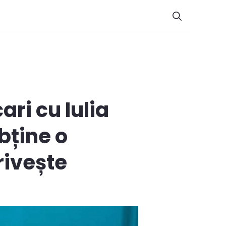
ri cu Iulia
bține o
rivește