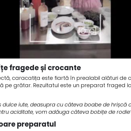
ițe fragede și crocante
ctă, caracatița este fiartă în prealabil alături de
 pe grătar. Rezultatul este un preparat fraged la i
os dulce iute, deasupra cu câteva boabe de hrișcă cro
tru aciditate, vom adăuga câteva bobițe de rodie”
loare preparatul