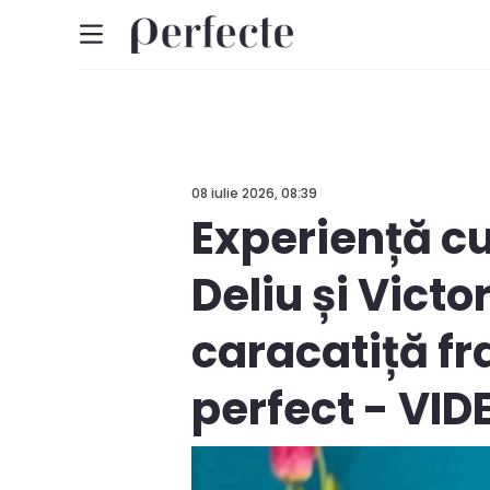
08 iulie 2026, 08:39
Experiență cu
Deliu și Victo
caracatiță fra
perfect - VID