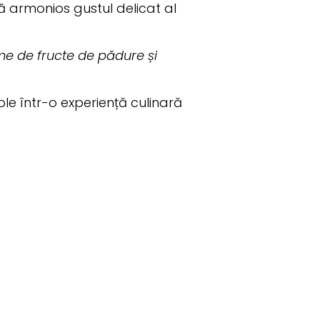
ză armonios gustul delicat al
me de fructe de pădure și
e într-o experiență culinară