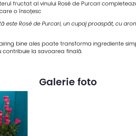
terul fructat al vinului Rosé de Purcari completea
 care o însoțesc
etă este Rosé de Purcari, un cupaj proaspăt, cu aro
ring bine ales poate transforma ingrediente simpl
 contribuie la savoarea finală.
Galerie foto