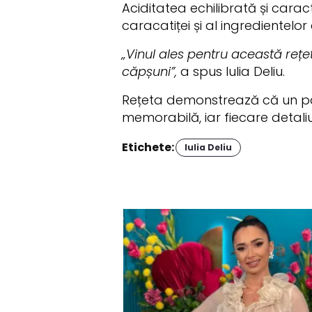
Aciditatea echilibrată și carac
caracatiței și al ingredientelor
„Vinul ales pentru această reț
căpșuni”,
a spus Iulia Deliu.
Rețeta demonstrează că un pai
memorabilă, iar fiecare detaliu
Etichete:
Iulia Deliu