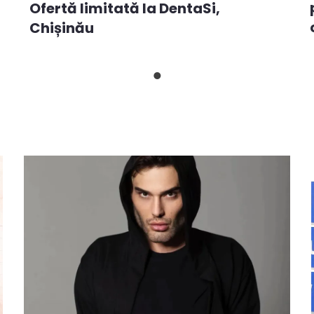
Ofertă limitată la DentaSi,
Chișinău