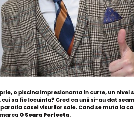
prie, o piscina impresionanta in curte, un nivel
A cui sa fie locuinta? Cred ca unii si-au dat sea
eparatia casei visurilor sale. Cand se muta la c
j marca
O Seara Perfecta
.