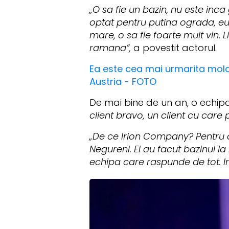
„O sa fie un bazin, nu este inc
optat pentru putina ograda, eu
mare, o sa fie foarte mult vin.
ramana”,
a povestit actorul.
Ea este cea mai urmarita mold
Austria - FOTO
De mai bine de un an, o echipa 
client bravo, un client cu care 
„De ce
Irion Company
? Pentru
Negureni. Ei au facut bazinul l
echipa care raspunde de tot.
I