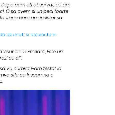
op. Dupa cum ati observat, eu am
i. O sa avem si un beci foarte
o fantana care am insistat sa
e abonati si locuieste in
isurilor lui Emilian:
„Este un
ezi cu el”.
sa. Eu cumva i-am testat la
Cumva stiu ce inseamna o
u.