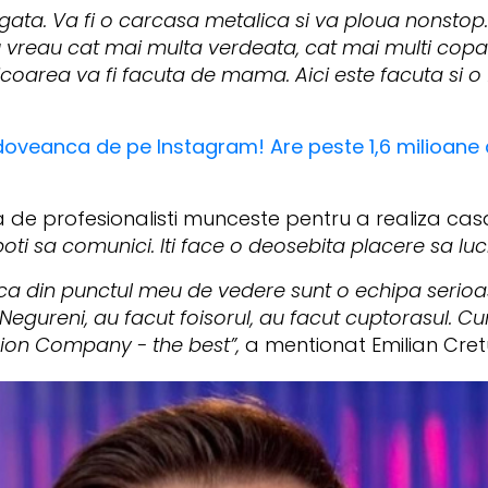
a gata. Va fi o carcasa metalica si va ploua nonst
 vreau cat mai multa verdeata, cat mai multi copac
 Licoarea va fi facuta de mama. Aici este facuta si 
oveanca de pe Instagram! Are peste 1,6 milioane d
de profesionalisti munceste pentru a realiza casa v
poti sa comunici. Iti face o deosebita placere sa lucr
 ca din punctul meu de vedere sunt o echipa serioa
a Negureni, au facut foisorul, au facut cuptorasul. 
rion Company
- the best”,
a mentionat Emilian Cret