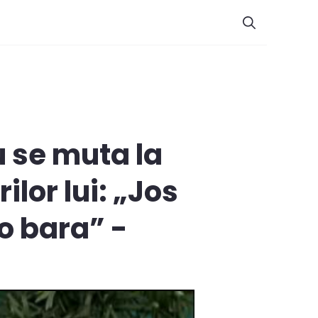
u se muta la
lor lui: „Jos
 o bara” -