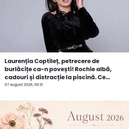
Laurenția Coptileț, petrecere de
burlăcițe ca-n povești! Rochie albă,
cadouri și distracție la piscină. Ce
surp...
07 august 2026, 09:31