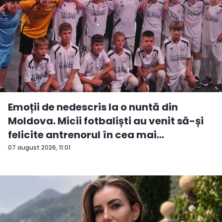
Emoții de nedescris la o nuntă din
Moldova. Micii fotbaliști au venit să-și
felicite antrenorul în cea mai
importan...
07 august 2026, 11:01