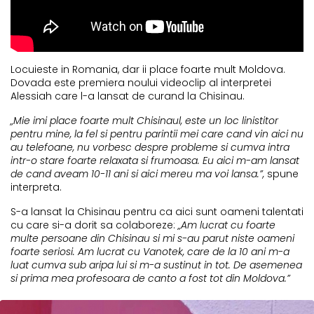
Locuieste in Romania, dar ii place foarte mult Moldova.
Dovada este premiera noului videoclip al interpretei
Alessiah care l-a lansat de curand la Chisinau.
„Mie imi place foarte mult Chisinaul, este un loc linistitor
pentru mine, la fel si pentru parintii mei care cand vin aici nu
au telefoane, nu vorbesc despre probleme si cumva intra
intr-o stare foarte relaxata si frumoasa. Eu aici m-am lansat
de cand aveam 10-11 ani si aici mereu ma voi lansa.”,
spune
interpreta.
S-a lansat la Chisinau pentru ca aici sunt oameni talentati
cu care si-a dorit sa colaboreze:
„Am lucrat cu foarte
multe persoane din Chisinau si mi s-au parut niste oameni
foarte seriosi. Am lucrat cu Vanotek, care de la 10 ani m-a
luat cumva sub aripa lui si m-a sustinut in tot. De asemenea
si prima mea profesoara de canto a fost tot din Moldova.”