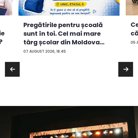
Ce
Pregătirile pentru școală
ie
că
sunt în toi. Cel mai mare
?
târg școlar din Moldova
05 
con...
07 AUGUST 2026, 18:45