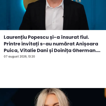
Laurențiu Popescu și-a însurat fiul.
Printre invitați s-au numărat Anișoara
Puica, Vitalie Dani și Doinița Gherman.
P...
07 august 2026, 13:20