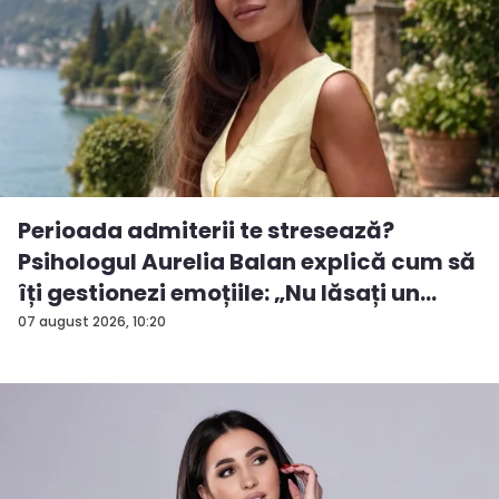
Perioada admiterii te stresează?
Psihologul Aurelia Balan explică cum să
îți gestionezi emoțiile: „Nu lăsați un
rezu...
07 august 2026, 10:20