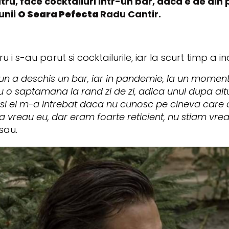
tru, face cocktailuri intr-un bar, daca e de din
unii
O Seara Pefecta
Radu Cantir.
 i s-au parut si cocktailurile, iar la scurt timp a in
un a deschis un bar, iar in pandemie, la un momen
o saptamana la rand zi de zi, adica unul dupa altul 
 si el m-a intrebat daca nu cunosc pe cineva care a
ca vreau eu, dar eram foarte reticient, nu stiam vrea
 sau.