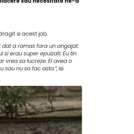
 placere sau necesitate ne-a
dragit si acest job.
t dat a ramas fara un angajat.
si erau super epuizati. Eu tin
r vrea sa lucreze. El avea o
u sau nu sa fac asta.”,
isi