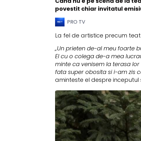
Cand nu e pe scena de la tea
povestit chiar invitatul emisi
PRO TV
La fel de artistice precum teatru
„Un prieten de-al meu foarte b
El cu o colega de-a mea lucrau 
minte ca venisem la terasa lor
fata super obosita si i-am zis 
aminteste el despre inceputul