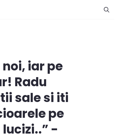
noi, iar pe
ar! Radu
i sale si iti
cioarele pe
ucizi..” -