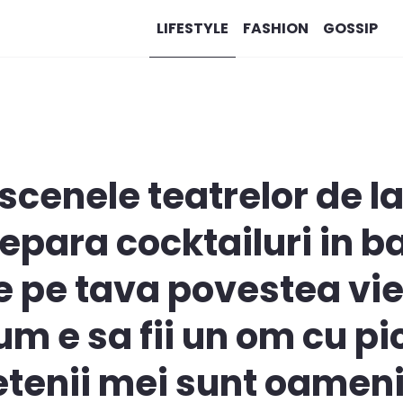
LIFESTYLE
FASHION
GOSSIP
scenele teatrelor de la 
epara cocktailuri in b
e pe tava povestea vieti
m e sa fii un om cu pi
tenii mei sunt oameni l