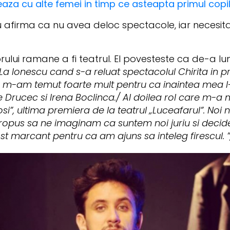
rteaza cu alte femei in timp ce asteapta primul copi
afirma ca nu avea deloc spectacole, iar necesita
ui ramane a fi teatrul. El povesteste ca de-a lung
La Ionescu cand s-a reluat spectacolul Chirita in pr
eu m-am temut foarte mult pentru ca inaintea mea l-
ie Drucec si Irena Boclinca./ Al doilea rol care m-a 
osi”, ultima premiera de la teatrul „Luceafarul”. Noi
opus sa ne imaginam ca suntem noi juriu si decid
t marcant pentru ca am ajuns sa inteleg firescul. ”