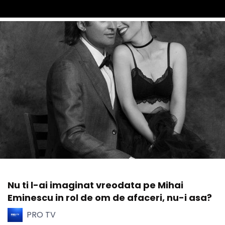
Nu ti l-ai imaginat vreodata pe Mihai
Eminescu in rol de om de afaceri, nu-i asa?
PRO TV