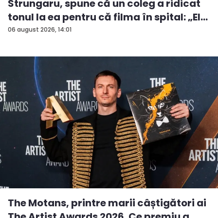
Strungaru, spune că un coleg a ridicat
tonul la ea pentru că filma în spital: „El
a...
06 august 2026, 14:01
The Motans, printre marii câștigători ai
The Artist Awards 2026. Ce premiu a