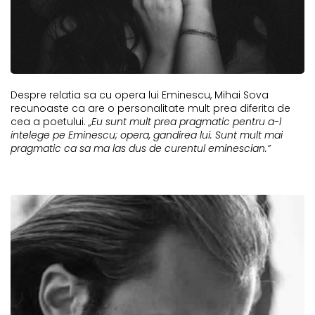
Despre relatia sa cu opera lui Eminescu, Mihai Sova
recunoaste ca are o personalitate mult prea diferita de
cea a poetului.
„Eu sunt mult prea pragmatic pentru a-l
intelege pe Eminescu; opera, gandirea lui. Sunt mult mai
pragmatic ca sa ma las dus de curentul eminescian.”