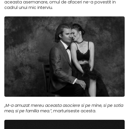
aceasta asemanare, omul de afaceri ne-a povestit in
cadrul unui mic interviu.
„M-a amuzat mereu aceasta asociere si pe mine, si pe sotia
mea, si pe familia mea.”
, marturiseste acesta.