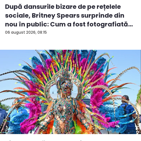
După dansurile bizare de pe rețelele
sociale, Britney Spears surprinde din
nou în public: Cum a fost fotografiată
î...
06 august 2026, 08:15