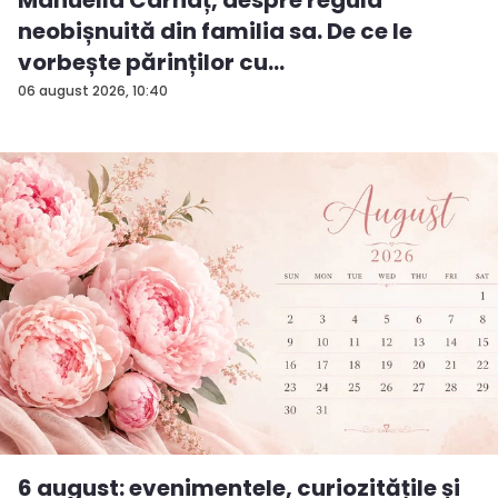
Manuella Cârnaț, despre regula
neobișnuită din familia sa. De ce le
vorbește părinților cu
„dumneavoastră...
06 august 2026, 10:40
6 august: evenimentele, curiozitățile și