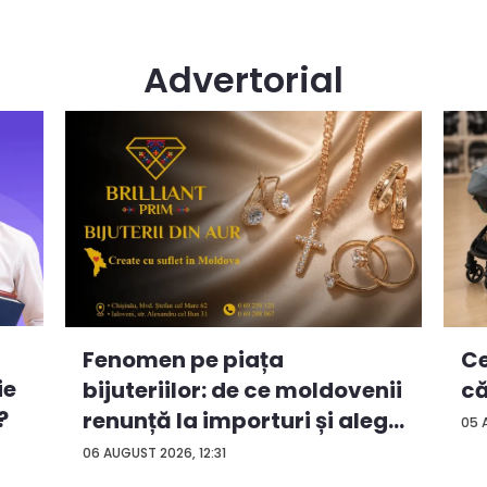
Advertorial
Ce
Fenomen pe piața
ie
că
bijuteriilor: de ce moldovenii
?
renunță la importuri și aleg
05 
...
06 AUGUST 2026, 12:31