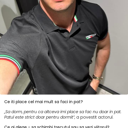
Ce iti place cel mai mult sa faci in pat?
„Sa dorm, pentru ca altceva imi place sa fac nu doar in pat.
Patul este strict doar pentru dormit”,
a povestit actorul.
Ce ai alege - sa schimbi trecutul sau sa vezi viitorul?