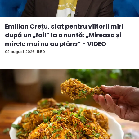
Emilian Crețu, sfat pentru viitorii miri
după un „fail” la o nuntă: „Mireasa și
mirele mai nu au plâns” - VIDEO
08 august 2026, 11:50