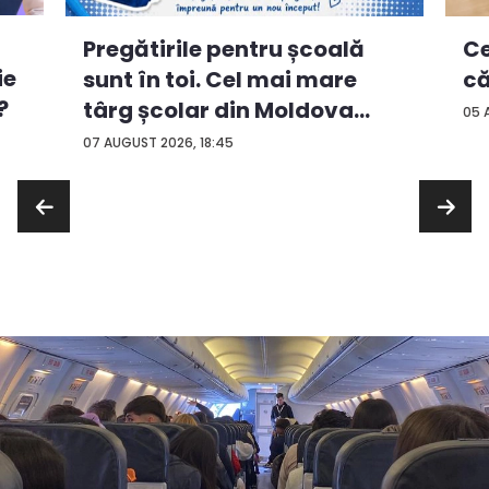
Ce
Pregătirile pentru școală
ie
că
sunt în toi. Cel mai mare
?
târg școlar din Moldova
05 
con...
07 AUGUST 2026, 18:45