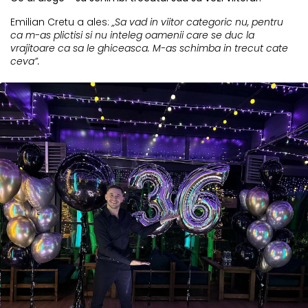
Emilian Cretu a ales:
„Sa vad in viitor categoric nu, pentru
ca m-as plictisi si nu inteleg oamenii care se duc la
vrajitoare ca sa le ghiceasca. M-as schimba in trecut cate
ceva”.