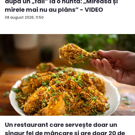
după un „fail” la o nuntă: „Mireasa și
mirele mai nu au plâns” - VIDEO
08 august 2026, 11:50
Un restaurant care servește doar un
singur fel de mâncare și are doar 20 de