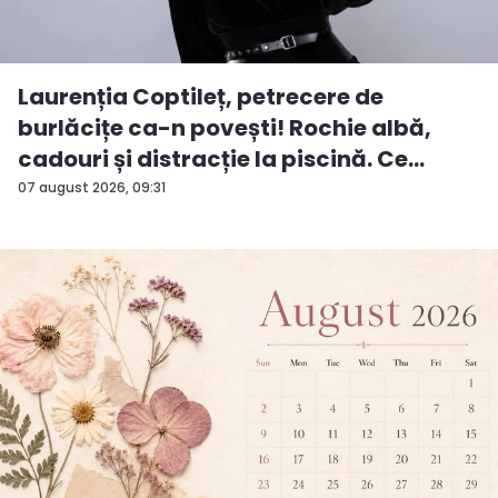
Laurenția Coptileț, petrecere de
burlăcițe ca-n povești! Rochie albă,
cadouri și distracție la piscină. Ce
surp...
07 august 2026, 09:31