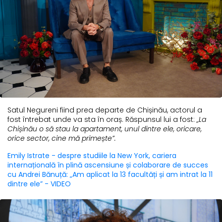
Satul Negureni fiind prea departe de Chișinău, actorul a
fost întrebat unde va sta în oraș. Răspunsul lui a fost:
„La
Chișinău o să stau la apartament, unul dintre ele, oricare,
orice sector, cine mă primește”.
Emily Istrate - despre studiile la New York, cariera
internațională în plină ascensiune și colaborare de succes
cu Andrei Bănuță: „Am aplicat la 13 facultăți și am intrat la 11
dintre ele” - VIDEO