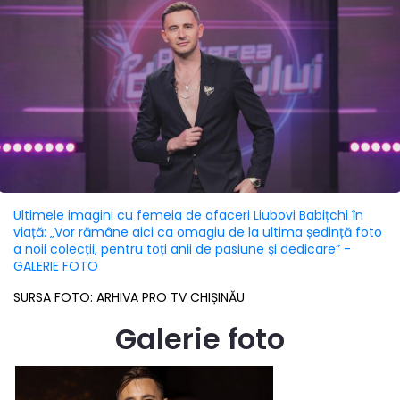
Ultimele imagini cu femeia de afaceri Liubovi Babițchi în
viață: „Vor rămâne aici ca omagiu de la ultima ședință foto
a noii colecții, pentru toți anii de pasiune și dedicare” -
GALERIE FOTO
SURSA FOTO: ARHIVA PRO TV CHIȘINĂU
Galerie foto