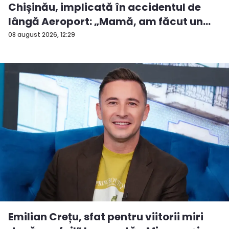
Chișinău, implicată în accidentul de
lângă Aeroport: „Mamă, am făcut un
ac...
08 august 2026, 12:29
Emilian Crețu, sfat pentru viitorii miri