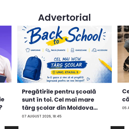
Advertorial
Ce
Pregătirile pentru școală
ie
că
sunt în toi. Cel mai mare
?
târg școlar din Moldova
05 
con...
07 AUGUST 2026, 18:45