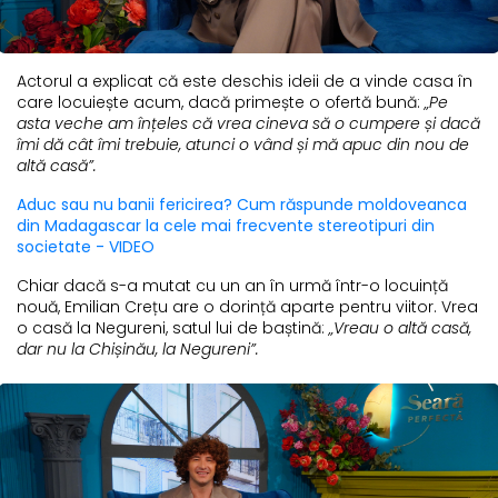
Actorul a explicat că este deschis ideii de a vinde casa în
care locuiește acum, dacă primește o ofertă bună:
„Pe
asta veche am înțeles că vrea cineva să o cumpere și dacă
îmi dă cât îmi trebuie, atunci o vând și mă apuc din nou de
altă casă”.
Aduc sau nu banii fericirea? Cum răspunde moldoveanca
din Madagascar la cele mai frecvente stereotipuri din
societate - VIDEO
Chiar dacă s-a mutat cu un an în urmă într-o locuință
nouă, Emilian Crețu are o dorință aparte pentru viitor. Vrea
o casă la Negureni, satul lui de baștină:
„Vreau o altă casă,
dar nu la Chișinău, la Negureni”.