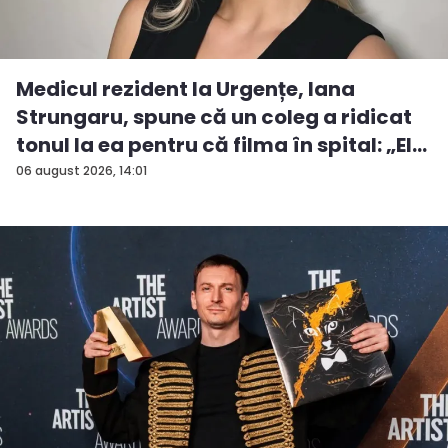
Medicul rezident la Urgențe, Iana
Strungaru, spune că un coleg a ridicat
tonul la ea pentru că filma în spital: „El
a...
06 august 2026, 14:01