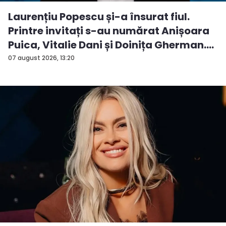
Laurențiu Popescu și-a însurat fiul.
Printre invitați s-au numărat Anișoara
Puica, Vitalie Dani și Doinița Gherman.
P...
07 august 2026, 13:20