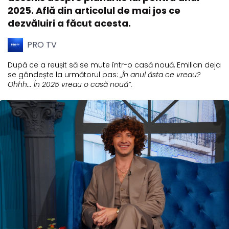
2025. Află din articolul de mai jos ce
dezvăluiri a făcut acesta.
PRO TV
După ce a reușit să se mute într-o casă nouă, Emilian deja
se gândește la următorul pas:
„În anul ăsta ce vreau?
Ohhh... În 2025 vreau o casă nouă”.