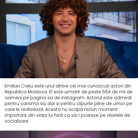
Emilian Crețu este unul dintre cei mai cunoscuți actori din
Republica Moldova. El este urmărit de peste 564 de mii de
oameni pe pagina sa de Instagram. Actorul este admirat
pentru carisma sa, dar și pentru clipurile pline de umor pe
care le realizează. Acesta nu scapă niciun moment
important din viața lui fară ca să-l posteze pe rețelele de
socializare.