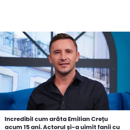
Incredibil cum arăta Emilian Crețu
acum 15 ani. Actorul și-a uimit fanii cu