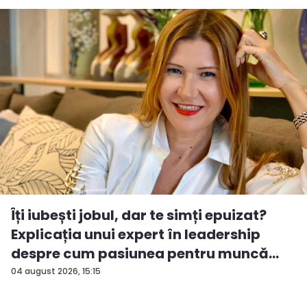
Îți iubești jobul, dar te simți epuizat?
Explicația unui expert în leadership
despre cum pasiunea pentru muncă
po...
04 august 2026, 15:15