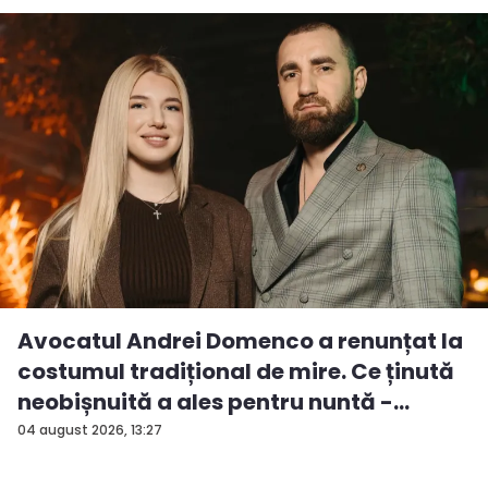
Avocatul Andrei Domenco a renunțat la
costumul tradițional de mire. Ce ținută
neobișnuită a ales pentru nuntă -
FOTO...
04 august 2026, 13:27