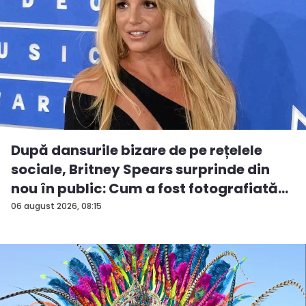
După dansurile bizare de pe rețelele
sociale, Britney Spears surprinde din
nou în public: Cum a fost fotografiată
î...
06 august 2026, 08:15