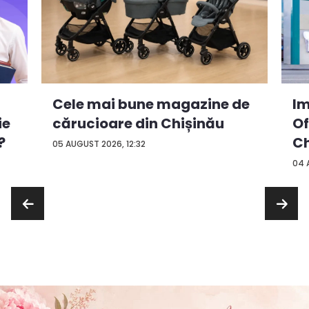
Cele mai bune magazine de
Im
ie
cărucioare din Chișinău
Of
?
Ch
05 AUGUST 2026, 12:32
04 