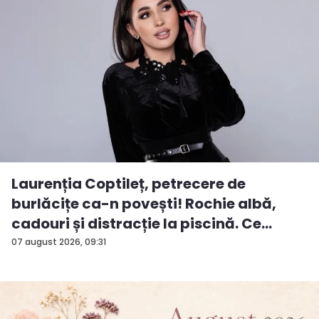
Laurenția Coptileț, petrecere de
burlăcițe ca-n povești! Rochie albă,
cadouri și distracție la piscină. Ce
surp...
07 august 2026, 09:31