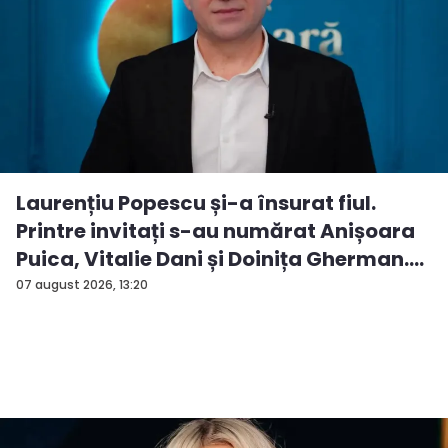
Laurențiu Popescu și-a însurat fiul.
Printre invitați s-au numărat Anișoara
Puica, Vitalie Dani și Doinița Gherman.
P...
07 august 2026, 13:20