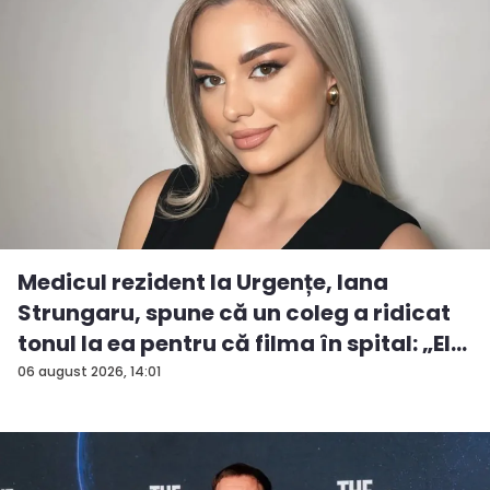
Medicul rezident la Urgențe, Iana
Strungaru, spune că un coleg a ridicat
tonul la ea pentru că filma în spital: „El
a...
06 august 2026, 14:01