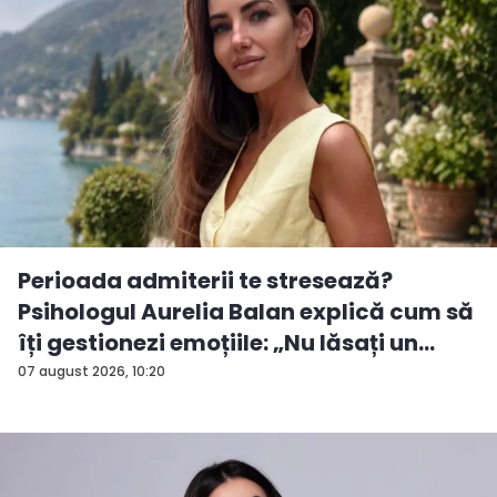
Perioada admiterii te stresează?
Psihologul Aurelia Balan explică cum să
îți gestionezi emoțiile: „Nu lăsați un
rezu...
07 august 2026, 10:20