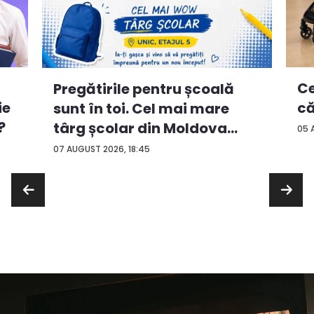
Ce
Pregătirile pentru școală
ie
că
sunt în toi. Cel mai mare
?
târg școlar din Moldova
05 
con...
07 AUGUST 2026, 18:45