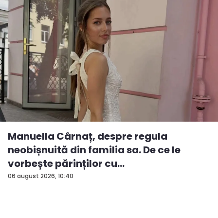
Manuella Cârnaț, despre regula
neobișnuită din familia sa. De ce le
vorbește părinților cu
„dumneavoastră...
06 august 2026, 10:40