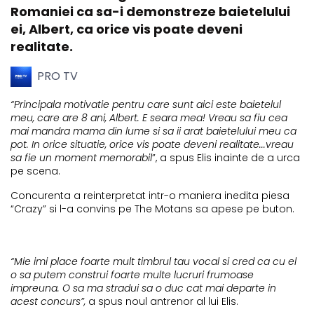
Romaniei ca sa-i demonstreze baietelului
ei, Albert, ca orice vis poate deveni
realitate.
PRO TV
“Principala motivatie pentru care sunt aici este baietelul
meu, care are 8 ani, Albert. E seara mea! Vreau sa fiu cea
mai mandra mama din lume si sa ii arat baietelului meu ca
pot. In orice situatie, orice vis poate deveni realitate...vreau
sa fie un moment memorabil
”, a spus Elis inainte de a urca
pe scena.
Concurenta a reinterpretat intr-o maniera inedita piesa
“Crazy” si l-a convins pe The Motans sa apese pe buton.
“Mie imi place foarte mult timbrul tau vocal si cred ca cu el
o sa putem construi foarte multe lucruri frumoase
impreuna. O sa ma stradui sa o duc cat mai departe in
acest concurs”,
a spus noul antrenor al lui Elis.