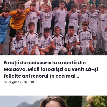
Emoții de nedescris la o nuntă din
Moldova. Micii fotbaliști au venit să-și
felicite antrenorul în cea mai
importan...
07 august 2026, 11:01