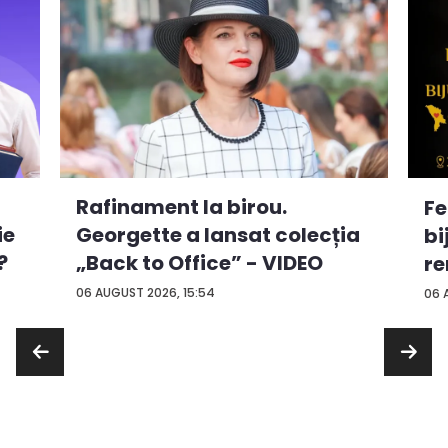
Rafinament la birou.
Fe
ie
Georgette a lansat colecția
bi
?
„Back to Office” - VIDEO
re
...
06 AUGUST 2026, 15:54
06 