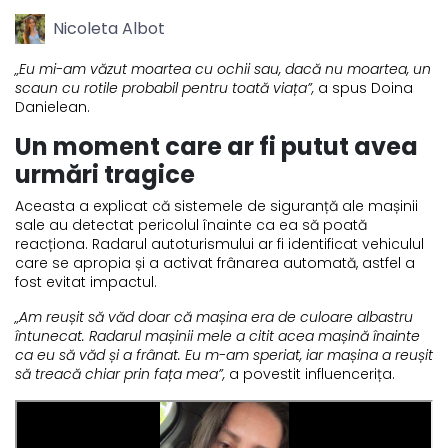
Nicoleta Albot
„Eu mi-am văzut moartea cu ochii sau, dacă nu moartea, un
scaun cu rotile probabil pentru toată viața”,
a spus Doina
Danielean.
Un moment care ar fi putut avea
urmări tragice
Aceasta a explicat că sistemele de siguranță ale mașinii
sale au detectat pericolul înainte ca ea să poată
reacționa. Radarul autoturismului ar fi identificat vehiculul
care se apropia și a activat frânarea automată, astfel a
fost evitat impactul.
„Am reușit să văd doar că mașina era de culoare albastru
întunecat. Radarul mașinii mele a citit acea mașină înainte
ca eu să văd și a frânat. Eu m-am speriat, iar mașina a reușit
să treacă chiar prin fața mea”,
a povestit influencerița.