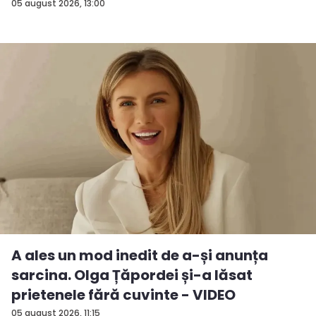
baze...
05 august 2026, 13:00
A ales un mod inedit de a-și anunța
sarcina. Olga Țăpordei și-a lăsat
prietenele fără cuvinte - VIDEO
05 august 2026, 11:15