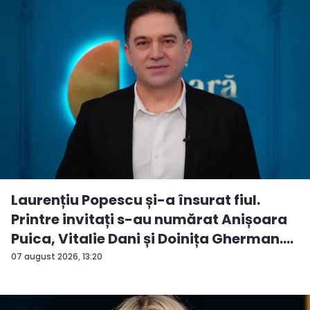
Laurențiu Popescu și-a însurat fiul.
Printre invitați s-au numărat Anișoara
Puica, Vitalie Dani și Doinița Gherman.
P...
07 august 2026, 13:20