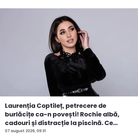
Laurenția Coptileț, petrecere de
burlăcițe ca-n povești! Rochie albă,
cadouri și distracție la piscină. Ce
surp...
07 august 2026, 09:31