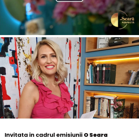
Invitata in cadrul emisiunii
O Seara