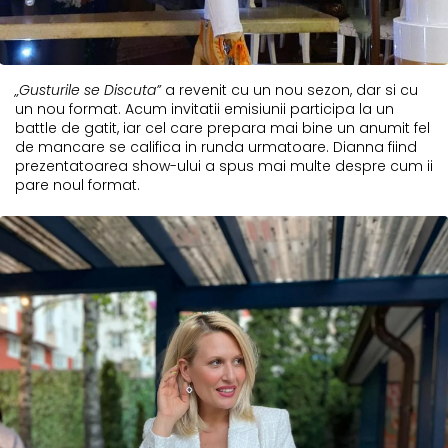
„Gusturile se Discuta”
a revenit cu un nou sezon, dar si cu
un nou format. Acum invitatii emisiunii participa la un
battle de gatit, iar cel care prepara mai bine un anumit fel
de mancare se califica in runda urmatoare. Dianna fiind
prezentatoarea show-ului a spus mai multe despre cum ii
pare noul format.