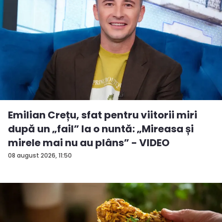
Emilian Crețu, sfat pentru viitorii miri
după un „fail” la o nuntă: „Mireasa și
mirele mai nu au plâns” - VIDEO
08 august 2026, 11:50