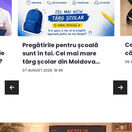
Ce
Pregătirile pentru școală
ie
că
sunt în toi. Cel mai mare
?
târg școlar din Moldova
05 
con...
07 AUGUST 2026, 18:45