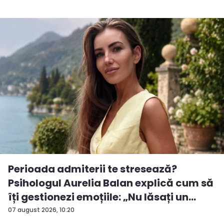
Perioada admiterii te stresează?
Psihologul Aurelia Balan explică cum să
îți gestionezi emoțiile: „Nu lăsați un
rezu...
07 august 2026, 10:20