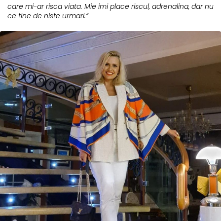
care mi-ar risca viata. Mie imi place riscul, adrenalina, dar nu
ce tine de niste urmari.”