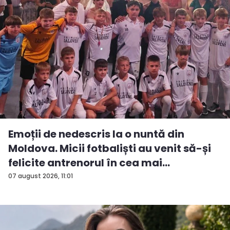
Emoții de nedescris la o nuntă din
Moldova. Micii fotbaliști au venit să-și
felicite antrenorul în cea mai
importan...
07 august 2026, 11:01