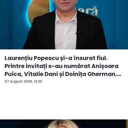
Laurențiu Popescu și-a însurat fiul.
Printre invitați s-au numărat Anișoara
Puica, Vitalie Dani și Doinița Gherman.
P...
07 august 2026, 13:20