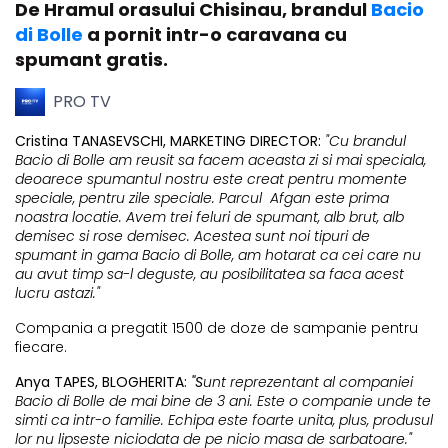
De Hramul orasului Chisinau, brandul
Bacio
di Bolle
a pornit intr-o caravana cu
spumant gratis.
PRO TV
Cristina TANASEVSCHI, MARKETING DIRECTOR:
"Cu brandul
Bacio di Bolle am reusit sa facem aceasta zi si mai speciala,
deoarece spumantul nostru este creat pentru momente
speciale, pentru zile speciale. Parcul Afgan este prima
noastra locatie. Avem trei feluri de spumant, alb brut, alb
demisec si rose demisec. Acestea sunt noi tipuri de
spumant in gama Bacio di Bolle, am hotarat ca cei care nu
au avut timp sa-l deguste, au posibilitatea sa faca acest
lucru astazi."
Compania a pregatit 1500 de doze de sampanie pentru
fiecare.
Anya TAPES, BLOGHERITA:
"S
unt reprezentant al companiei
Bacio di Bolle de mai bine de 3 ani. Este o companie unde te
simti ca intr-o familie. Echipa este foarte unita, plus, produsul
lor nu lipseste niciodata de pe nicio masa de sarbatoare."