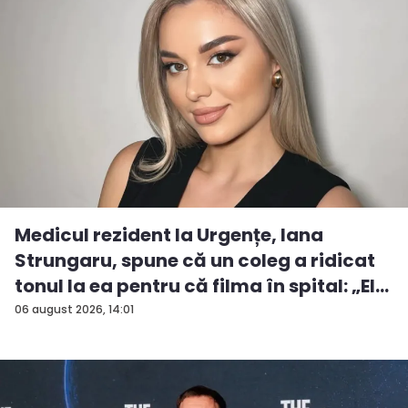
Medicul rezident la Urgențe, Iana
Strungaru, spune că un coleg a ridicat
tonul la ea pentru că filma în spital: „El
a...
06 august 2026, 14:01