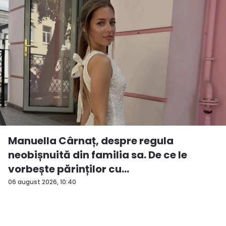
Manuella Cârnaț, despre regula
neobișnuită din familia sa. De ce le
vorbește părinților cu
„dumneavoastră...
06 august 2026, 10:40