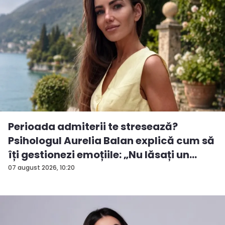
Perioada admiterii te stresează?
Psihologul Aurelia Balan explică cum să
îți gestionezi emoțiile: „Nu lăsați un
rezu...
07 august 2026, 10:20