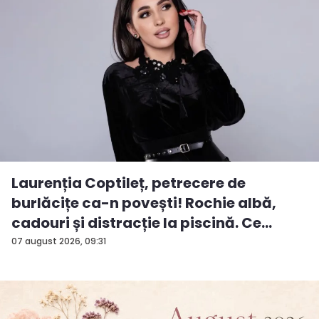
Laurenția Coptileț, petrecere de
burlăcițe ca-n povești! Rochie albă,
cadouri și distracție la piscină. Ce
surp...
07 august 2026, 09:31