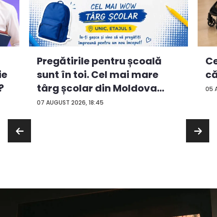
Ce
Pregătirile pentru școală
ie
că
sunt în toi. Cel mai mare
?
târg școlar din Moldova
05 
con...
07 AUGUST 2026, 18:45