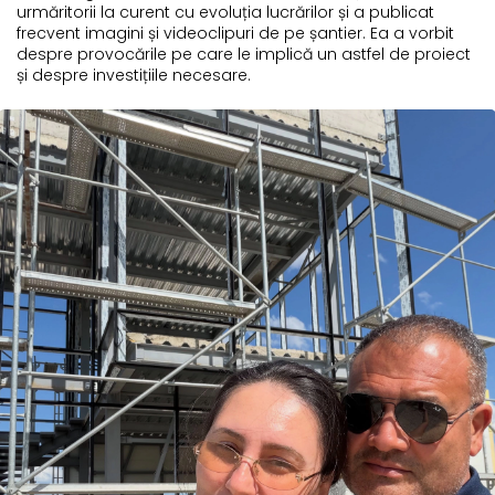
urmăritorii la curent cu evoluția lucrărilor și a publicat
frecvent imagini și videoclipuri de pe șantier. Ea a vorbit
despre provocările pe care le implică un astfel de proiect
și despre investițiile necesare.