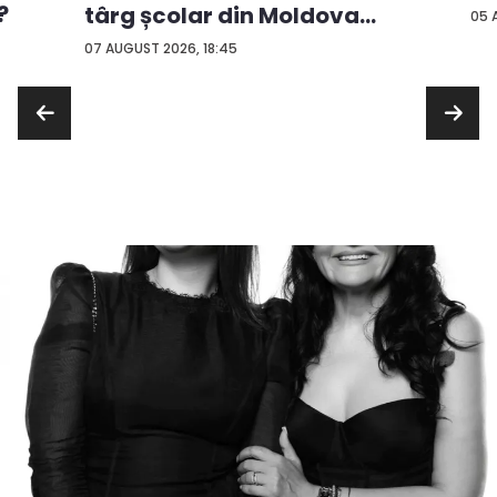
?
târg școlar din Moldova
05 
con...
07 AUGUST 2026, 18:45