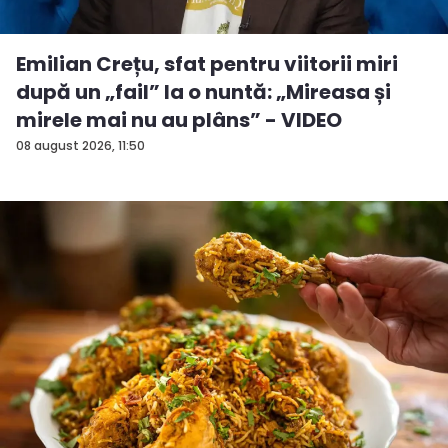
Emilian Crețu, sfat pentru viitorii miri
după un „fail” la o nuntă: „Mireasa și
mirele mai nu au plâns” - VIDEO
08 august 2026, 11:50