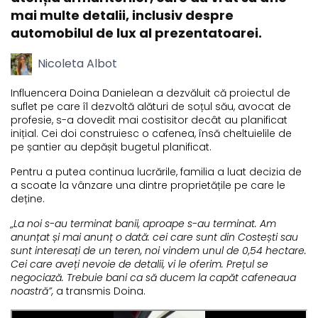
mai multe detalii, inclusiv despre
automobilul de lux al prezentatoarei.
Nicoleta Albot
Influencera Doina Danielean a dezvăluit că proiectul de
suflet pe care îl dezvoltă alături de soțul său, avocat de
profesie, s-a dovedit mai costisitor decât au planificat
inițial. Cei doi construiesc o cafenea, însă cheltuielile de
pe șantier au depășit bugetul planificat.
Pentru a putea continua lucrările, familia a luat decizia de
a scoate la vânzare una dintre proprietățile pe care le
deține.
„La noi s-au terminat banii, aproape s-au terminat. Am
anunțat și mai anunț o dată: cei care sunt din Costești sau
sunt interesați de un teren, noi vindem unul de 0,54 hectare.
Cei care aveți nevoie de detalii, vi le oferim. Prețul se
negociază. Trebuie bani ca să ducem la capăt cafeneaua
noastră”,
a transmis Doina.