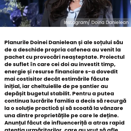
Instagram
/
Doina Danielean
Planurile Doinei Danielean și ale soțului său
de a deschide propria cafenea au venit la
pachet cu provocări neașteptate. Proiectul
de suflet în care cei doi au investit timp,
energie și resurse financiare s-a dovedit
mai costisitor decât estimările făcute
inițial, iar cheltuielile de pe șantier au
depășit bugetul stabilit. Pentru a putea
continua lucrările familia a decis să recurgă
la o soluție practică și să scoată la vânzare
una dintre proprietățile pe care le deține.
Anunțul făcut de influenceriță a atras rapid
atenția urmăritorilor, care au vrut să afle