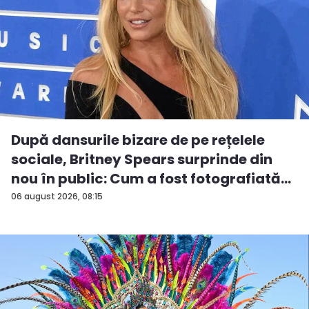
După dansurile bizare de pe rețelele
sociale, Britney Spears surprinde din
nou în public: Cum a fost fotografiată
î...
06 august 2026, 08:15