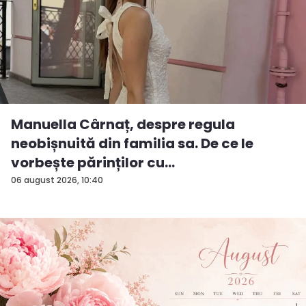
Manuella Cârnaț, despre regula
neobișnuită din familia sa. De ce le
vorbește părinților cu
„dumneavoastră...
06 august 2026, 10:40