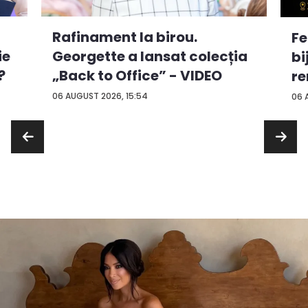
Rafinament la birou.
Fe
ie
Georgette a lansat colecția
bi
?
„Back to Office” - VIDEO
re
...
06 AUGUST 2026, 15:54
06 