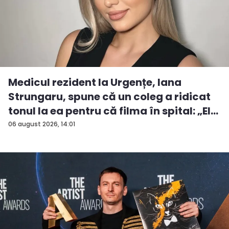
Medicul rezident la Urgențe, Iana
Strungaru, spune că un coleg a ridicat
tonul la ea pentru că filma în spital: „El
a...
06 august 2026, 14:01