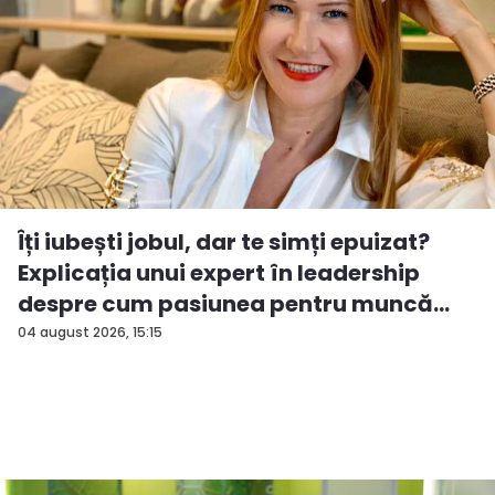
Îți iubești jobul, dar te simți epuizat?
Explicația unui expert în leadership
despre cum pasiunea pentru muncă
po...
04 august 2026, 15:15