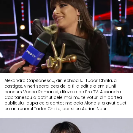
Alexandra Capitanescu, din echipa lui Tudor Chirila, a
castigat, vineri seara, cea de-a 11-a editie a emisiunii
concurs Vocea Romaniei, difuzata de Pro TV. Alexandra
Capitanescu a obtinut cele mai multe voturi din partea
publicului, dupa ce a cantat melodia Alone si a avut duet
cu antrenorul Tudor Chirila, dar si cu Adrian Nour.