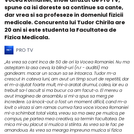
spune ca isi doreste sa continue sa cante,
dar vrea si sa profeseze in domeniul fizicii
medicale. Concurenta lui Tudor Chirila are
20 ani si este studenta la Facultatea de
Fizica Medicala.
PRO TV
„As vrea sa cant inca de 50 de ori la Vocea Romaniei. Nu ma
asteptam la asa ceva, la blind-uri (n.r - auditii) ma
gandeam: macar un scaun sa se intoarca. Tudor m-a
crescut in cateva luni, am avut un timp scurt de repetitii, dar
el m-a ajutat foarte mult, mi-a aratat drumul, calea, iar eu a
trebuit sa-l ascult si ma bucur ca am facut-o. El mereu a
avut imaginea de ansamblu si mi-a spus sa merg pe
incredere. La knock-out a fost un moment dificil, cand m-a
lovit o viroza si am ramas cumva fara voce.Vocea Romaniei
mi-a schimbat total viata, vreau sa ma axez pe muzica, pe
compus, pe partea mea creativa, sa termin facultatea. De
mica mi-au placut si muzica si stiinta. As vrea sa le fac pe
amandoua. As vrea sa mearga impreuna muzica si fizica