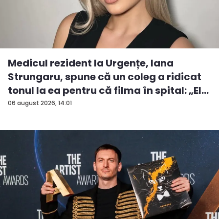
Medicul rezident la Urgențe, Iana
Strungaru, spune că un coleg a ridicat
tonul la ea pentru că filma în spital: „El
a...
06 august 2026, 14:01