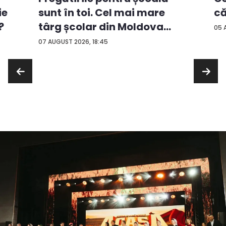
ie
că
sunt în toi. Cel mai mare
?
târg școlar din Moldova
05 
con...
07 AUGUST 2026, 18:45