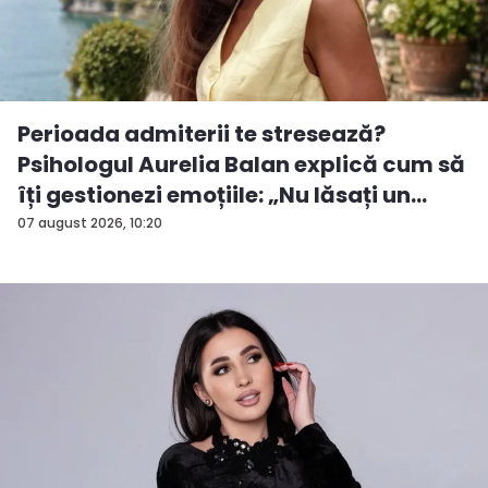
Perioada admiterii te stresează?
Psihologul Aurelia Balan explică cum să
îți gestionezi emoțiile: „Nu lăsați un
rezu...
07 august 2026, 10:20