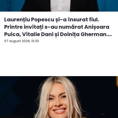
Laurențiu Popescu și-a însurat fiul.
Printre invitați s-au numărat Anișoara
Puica, Vitalie Dani și Doinița Gherman.
P...
07 august 2026, 13:20