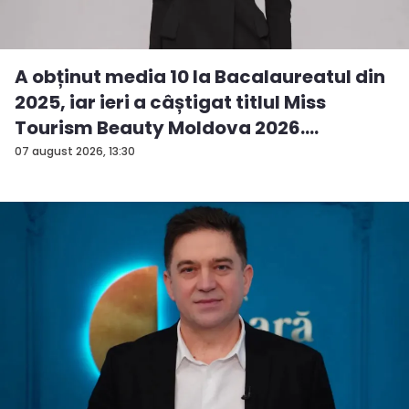
A obținut media 10 la Bacalaureatul din
2025, iar ieri a câștigat titlul Miss
Tourism Beauty Moldova 2026.
Andreea...
07 august 2026, 13:30