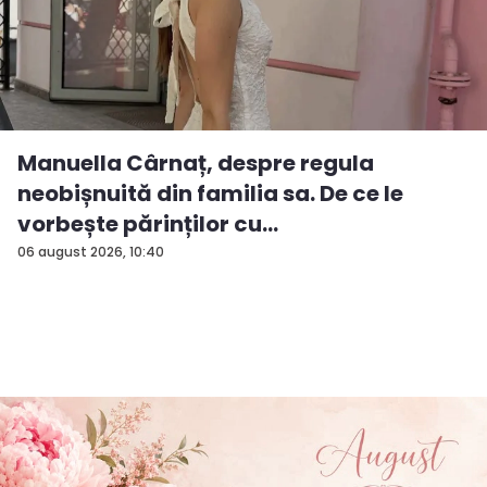
Manuella Cârnaț, despre regula
neobișnuită din familia sa. De ce le
vorbește părinților cu
„dumneavoastră...
06 august 2026, 10:40