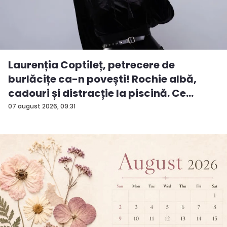
Laurenția Coptileț, petrecere de
burlăcițe ca-n povești! Rochie albă,
cadouri și distracție la piscină. Ce
surp...
07 august 2026, 09:31