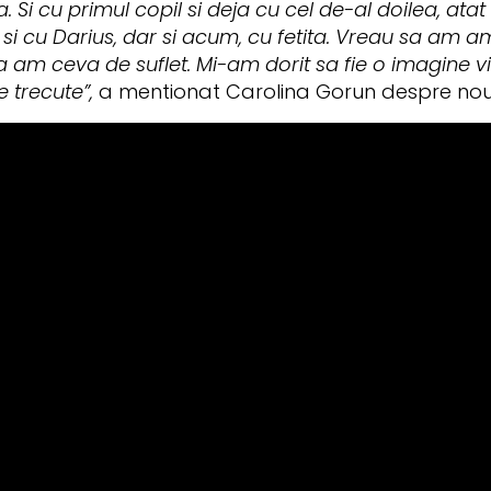
a. Si cu primul copil si deja cu cel de-al doilea, a
 si cu Darius, dar si acum, cu fetita. Vreau sa am a
sa am ceva de suflet. Mi-am dorit sa fie o imagine v
e trecute”,
a mentionat Carolina Gorun despre noul