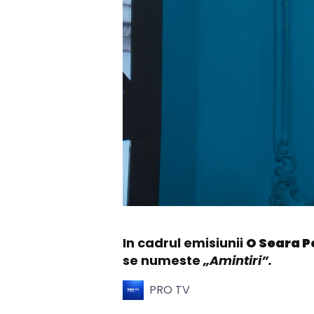
In cadrul emisiunii
O Seara P
se numeste
„Amintiri”.
PRO TV