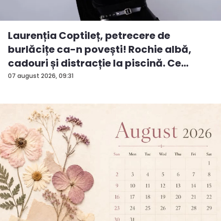
Laurenția Coptileț, petrecere de
burlăcițe ca-n povești! Rochie albă,
cadouri și distracție la piscină. Ce
surp...
07 august 2026, 09:31