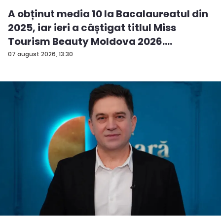
A obținut media 10 la Bacalaureatul din
2025, iar ieri a câștigat titlul Miss
Tourism Beauty Moldova 2026.
Andreea...
07 august 2026, 13:30