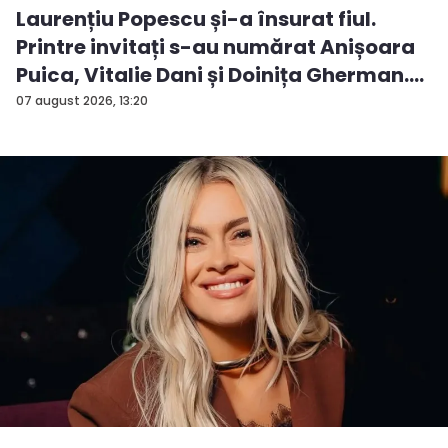
Laurențiu Popescu și-a însurat fiul.
Printre invitați s-au numărat Anișoara
Puica, Vitalie Dani și Doinița Gherman.
P...
07 august 2026, 13:20