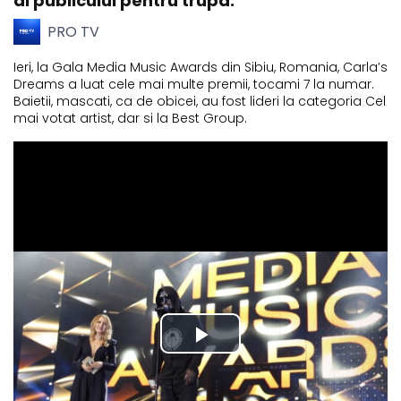
al publicului pentru trupa.
PRO TV
Ieri, la Gala Media Music Awards din Sibiu, Romania, Carla’s
Dreams a luat cele mai multe premii, tocami 7 la numar.
Baietii, mascati, ca de obicei, au fost lideri la categoria Cel
mai votat artist, dar si la Best Group.