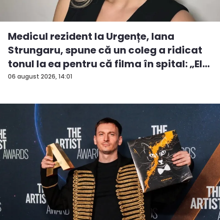
Medicul rezident la Urgențe, Iana
Strungaru, spune că un coleg a ridicat
tonul la ea pentru că filma în spital: „El
a...
06 august 2026, 14:01