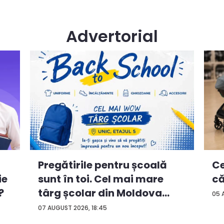
Advertorial
Ce
Pregătirile pentru școală
ie
că
sunt în toi. Cel mai mare
?
târg școlar din Moldova
05 
con...
07 AUGUST 2026, 18:45