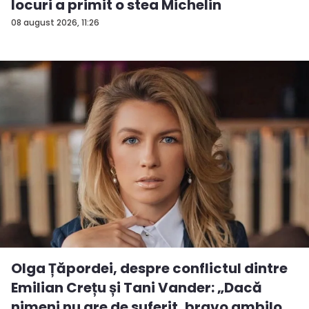
locuri a primit o stea Michelin
08 august 2026, 11:26
Olga Țăpordei, despre conflictul dintre
Emilian Crețu și Tani Vander: „Dacă
nimeni nu are de suferit, bravo ambilo...