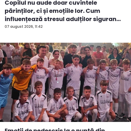
Copilul nu aude doar cuvintele
părinților, ci și emoțiile lor. Cum
influențează stresul adulților siguran...
07 august 2026, 11:42
Emoții de nedescris la o nuntă din