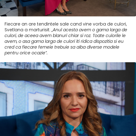
Fiecare an are tendintele sale cand vine vorba de culori,
Svetlana a marturisit:
„Anul acesta avem o gama larga de
culori, de aceea avem blanuri chiar si roz. Toate culorile le
avem, o asa gama larga de culori iti ridica dispozitia si eu
cred ca fiecare femeie trebuie sa aiba diverse modele
pentru orice ocazie”.