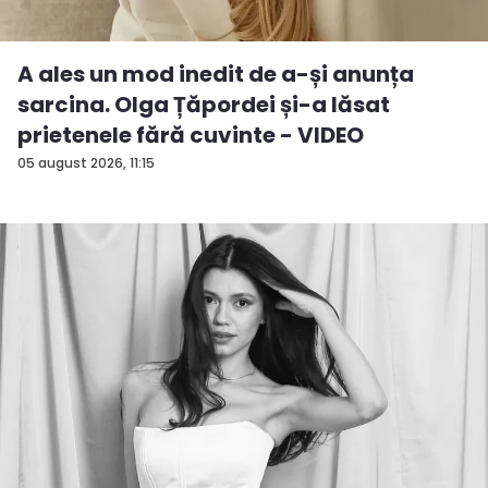
A ales un mod inedit de a-și anunța
sarcina. Olga Țăpordei și-a lăsat
prietenele fără cuvinte - VIDEO
05 august 2026, 11:15