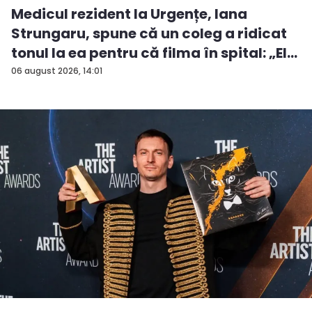
Medicul rezident la Urgențe, Iana
Strungaru, spune că un coleg a ridicat
tonul la ea pentru că filma în spital: „El
a...
06 august 2026, 14:01