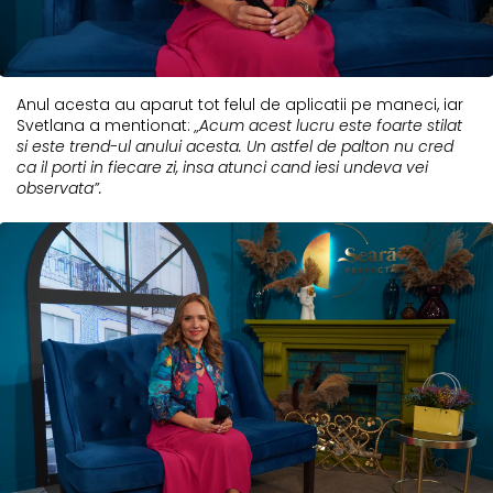
Anul acesta au aparut tot felul de aplicatii pe maneci, iar
Svetlana a mentionat:
„Acum acest lucru este foarte stilat
si este trend-ul anului acesta. Un astfel de palton nu cred
ca il porti in fiecare zi, insa atunci cand iesi undeva vei
observata”.