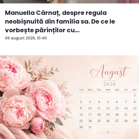
Manuella Cârnaț, despre regula
neobișnuită din familia sa. De ce le
vorbește părinților cu
„dumneavoastră...
06 august 2026, 10:40