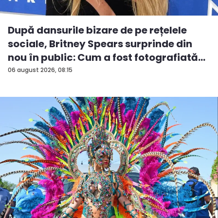
După dansurile bizare de pe rețelele
sociale, Britney Spears surprinde din
nou în public: Cum a fost fotografiată
î...
06 august 2026, 08:15