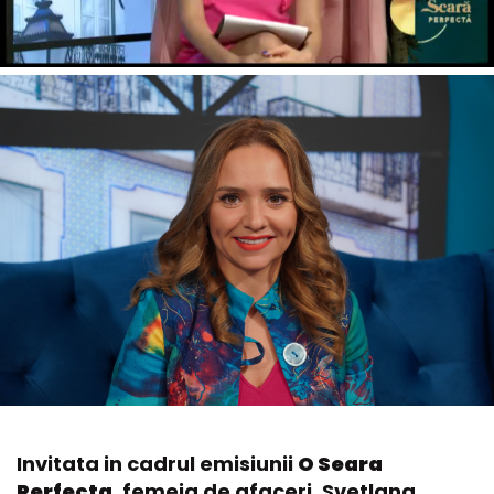
Invitata in cadrul emisiunii
O Seara
Perfecta,
femeia de afaceri, Svetlana