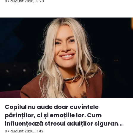
P...
07 august 2026, 13:20
Copilul nu aude doar cuvintele
părinților, ci și emoțiile lor. Cum
influențează stresul adulților siguran...
07 august 2026, 11:42