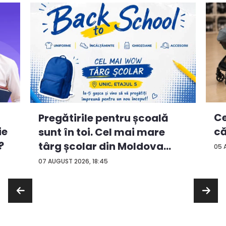
Ce
Pregătirile pentru școală
ie
că
sunt în toi. Cel mai mare
?
târg școlar din Moldova
05 
con...
07 AUGUST 2026, 18:45