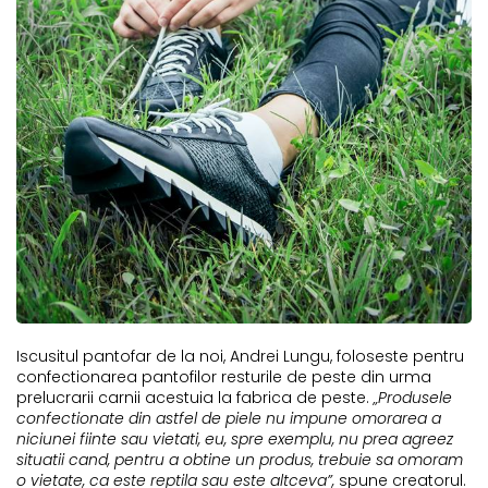
Iscusitul pantofar de la noi, Andrei Lungu, foloseste pentru
confectionarea pantofilor resturile de peste din urma
prelucrarii carnii acestuia la fabrica de peste.
„Produsele
confectionate din astfel de piele nu impune omorarea a
niciunei fiinte sau vietati, eu, spre exemplu, nu prea agreez
situatii cand, pentru a obtine un produs, trebuie sa omoram
o vietate, ca este reptila sau este altceva”,
spune creatorul.