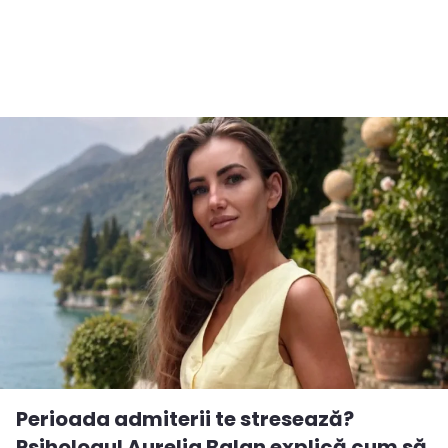
Perioada admiterii te stresează?
Psihologul Aurelia Balan explică cum să