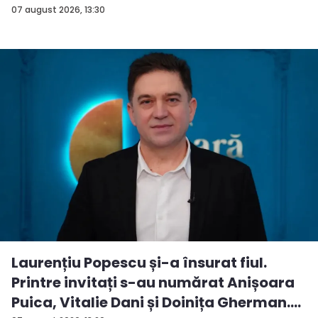
Andreea...
07 august 2026, 13:30
Laurențiu Popescu și-a însurat fiul.
Printre invitați s-au numărat Anișoara
Puica, Vitalie Dani și Doinița Gherman.