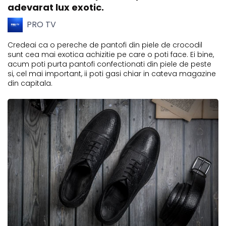
adevarat lux exotic.
PRO TV
Credeai ca o pereche de pantofi din piele de crocodil
sunt cea mai exotica achizitie pe care o poti face. Ei bine,
acum poti purta pantofi confectionati din piele de peste
si, cel mai important, ii poti gasi chiar in cateva magazine
din capitala.