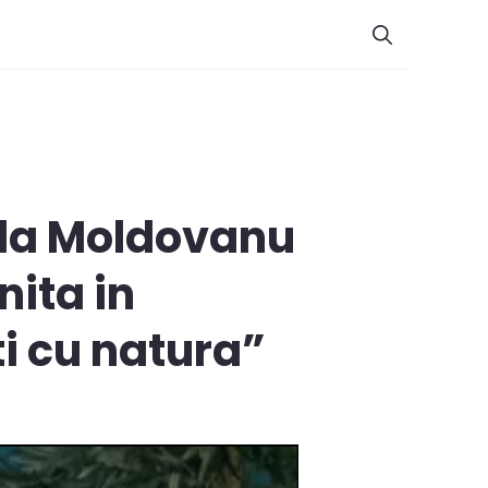
ela Moldovanu
ita in
ti cu natura”