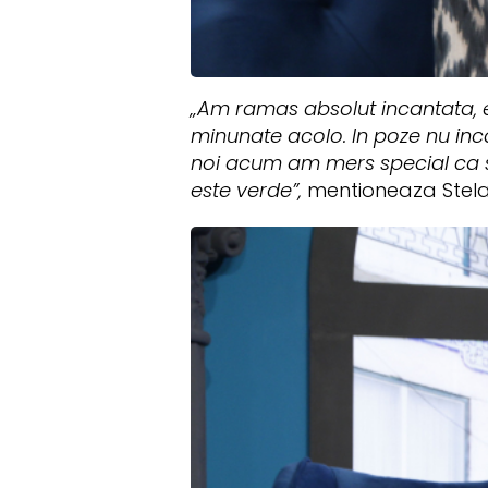
„Am ramas absolut incantata, e 
minunate acolo. In poze nu inc
noi acum am mers special ca 
este verde”,
mentioneaza Stel