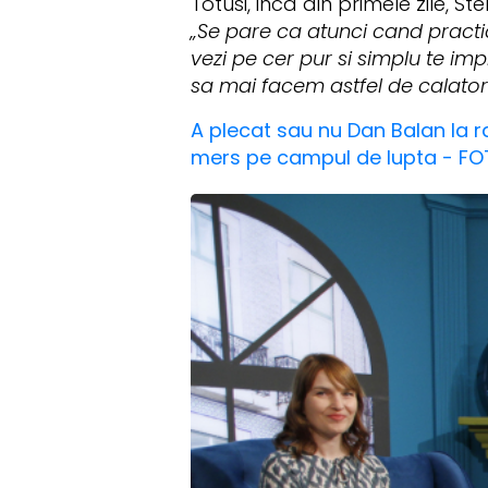
Totusi, inca din primele zile, 
„Se pare ca atunci cand practi
vezi pe cer pur si simplu te i
sa mai facem astfel de calatori
A plecat sau nu Dan Balan la r
mers pe campul de lupta - F