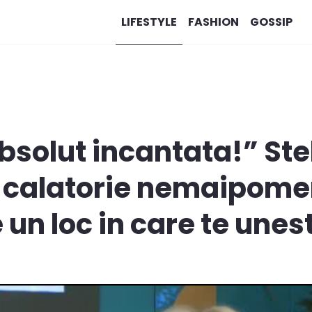
LIFESTYLE
FASHION
GOSSIP
solut incantata!” St
o calatorie nemaipomen
 un loc in care te unes