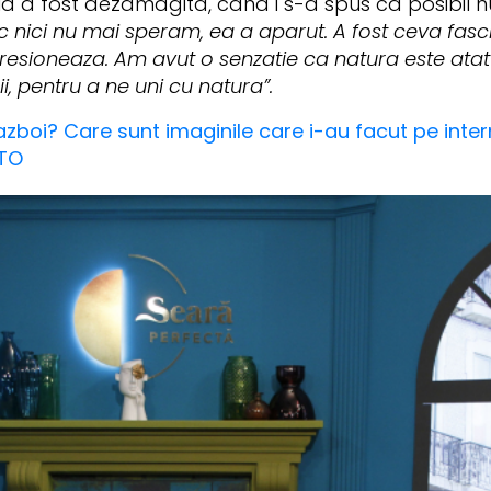
Stela a fost dezamagita, cand i s-a spus ca posibi
c nici nu mai speram, ea a aparut. A fost ceva fasc
mpresioneaza. Am avut o senzatie ca natura este ata
i, pentru a ne uni cu natura”.
azboi? Care sunt imaginile care i-au facut pe inter
OTO