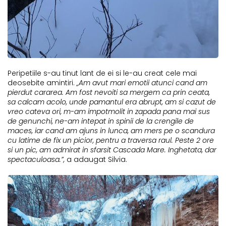
Peripetiile s-au tinut lant de ei si le-au creat cele mai
deosebite amintiri.
„
Am avut mari emotii atunci cand am
pierdut cararea. Am fost nevoiti sa mergem ca prin ceata,
sa calcam acolo, unde pamantul era abrupt, am si cazut de
vreo cateva ori, m-am impotmolit in zapada pana mai sus
de genunchi, ne-am intepat in spinii de la crengile de
maces, iar cand am ajuns in lunca, am mers pe o scandura
cu latime de fix un picior, pentru a traversa raul. Peste 2 ore
si un pic, am admirat in sfarsit Cascada Mare. Inghetata, dar
spectaculoasa.
”,
a adaugat Silvia.