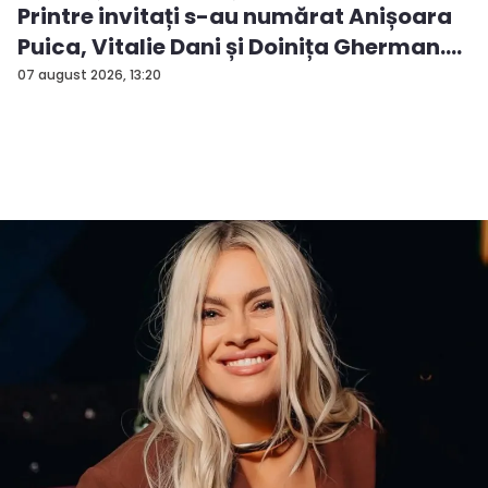
Printre invitați s-au numărat Anișoara
Puica, Vitalie Dani și Doinița Gherman.
P...
07 august 2026, 13:20