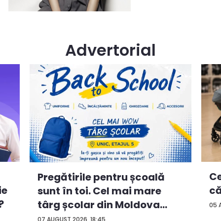
Advertorial
Ce
Pregătirile pentru școală
ie
că
sunt în toi. Cel mai mare
?
târg școlar din Moldova
05 
con...
07 AUGUST 2026, 18:45