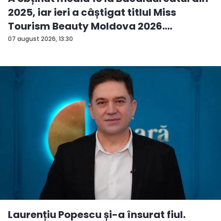
2025, iar ieri a câștigat titlul Miss
Tourism Beauty Moldova 2026.
Andreea...
07 august 2026, 13:30
Laurențiu Popescu și-a însurat fiul.