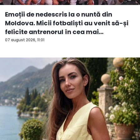
Emoții de nedescris la o nuntă din
Moldova. Micii fotbaliști au venit să-și
felicite antrenorul în cea mai
importan...
07 august 2026, 11:01