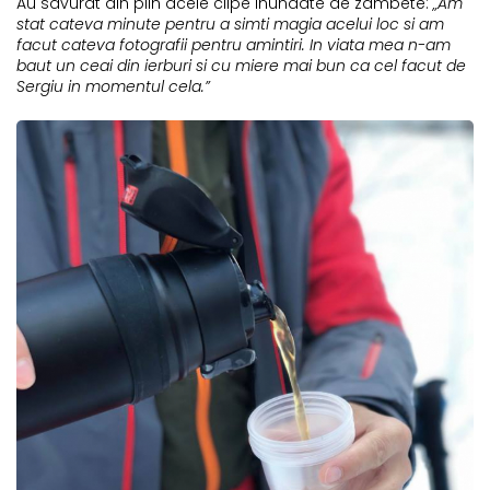
Au savurat din plin acele clipe inundate de zambete:
„
Am
stat cateva minute pentru a simti magia acelui loc si am
facut cateva fotografii pentru amintiri. In viata mea n-am
baut un ceai din ierburi si cu miere mai bun ca cel facut de
Sergiu in momentul cela.
”