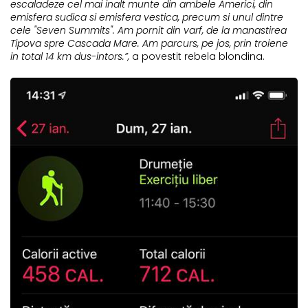
escaladeze cel mai inalt munte din ambele Americi, din
emisfera sudica si emisfera vestica, precum si unul dintre
cele "Seven Summits". Am pornit din varf, de la manastirea
Tipova spre Cascada Mare. Am parcurs, pe jos, prin troiene
in total 14 km dus-intors.
”,
a povestit rebela blondina.