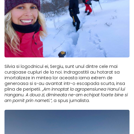
Silvia si logodnicul ei, Sergiu, sunt unul dintre cele mai
curajoase cupluri de la noi. Indragostitii au hotarat sa
imortalizeze in mintea lor aceasta iarna extrem de
generoasa si s-au avantat intr-o escapada scurta, insa
plina de peripetii.
„
Am
in
n
optat
la agropensiunea Hanul lui
Hanganu. A doua zi, dimineata ne-am echipat foarte bine si
am pornit prin nameti.
”,
a spus jurnalista.