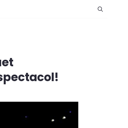
uet
spectacol!