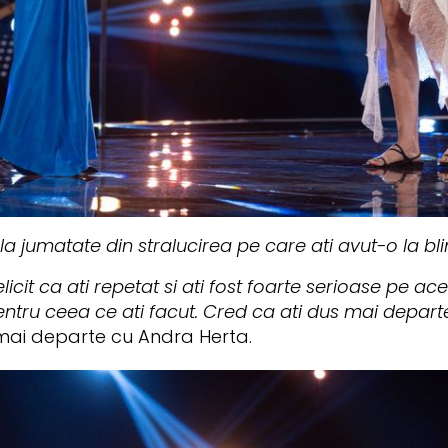
la jumatate din stralucirea pe care ati avut-o la blin
licit ca ati repetat si ati fost foarte serioase pe ac
t pentru ceea ce ati facut. Cred ca ati dus mai depart
mai departe cu Andra Herta.