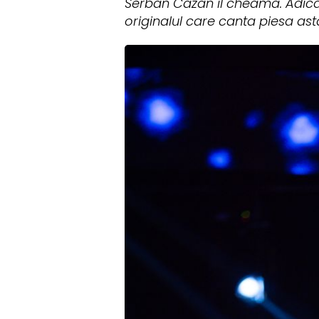
Serban Cazan il cheama. Adica c
originalul care canta piesa asta