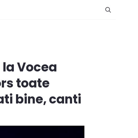
i la Vocea
ors toate
ti bine, canti