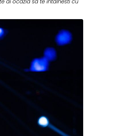
 ai ocazia sa te intalnesti cu