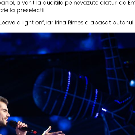
niol, a venit la auditiile pe nevazute alaturi de Em
rie la preselectii.
Leave a light on”, iar Irina Rimes a apasat butonul