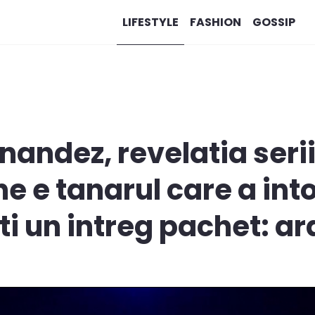
LIFESTYLE
FASHION
GOSSIP
nandez, revelatia seri
e e tanarul care a int
i un intreg pachet: ara