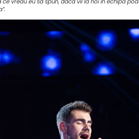
e vreau eu sa spun, daca vii la noi in echipa poate
”.