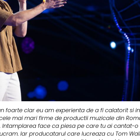
 foarte clar eu am experienta de a fi calatorit si in 
cele mai mari firme de productii muzicale din Roma
. Intamplarea face ca piesa pe care tu ai cantat-o
lucram. Iar producatarul care lucreaza cu Tom Walk