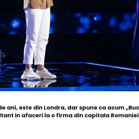
e ani, este din Londra, dar spune ca acum „Buc
tant in afaceri la o firma din capitala Romaniei