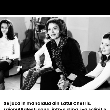
Se juca in mahalaua din satul Chetris,
raionul Falesti cand, intr-o clipa, i-a sclipit o