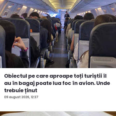
Obiectul pe care aproape toți turiștii îl
au în bagaj poate lua foc în avion. Unde
trebuie ținut
09 august 2026, 12:37