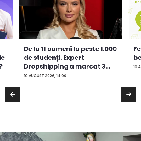
De la 11 oameni la peste 1.000
Fe
ie
de studenți. Expert
be
?
Dropshipping a marcat 3
10 
an...
10 AUGUST 2026, 14:00