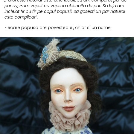
poney, l-am vopsit cu vopsea obisnuita de par. Si deja am
incleiat fir cu fir pe capul papusii. Sa gasesti un par natural
este complicat”.
Fiecare papusa are povestea ei, chiar si un nume.