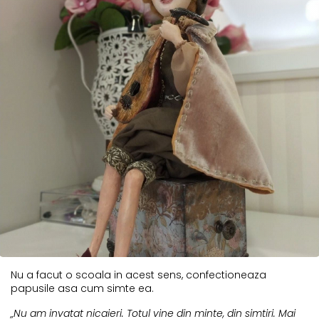
Nu a facut o scoala in acest sens, confectioneaza
papusile asa cum simte ea.
„Nu am invatat nicaieri. Totul vine din minte, din simtiri. Mai