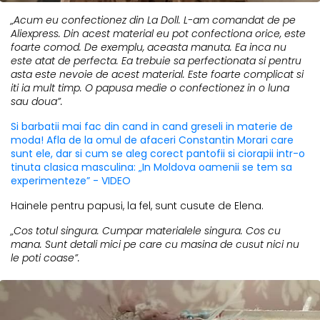
„Acum eu confectionez din La Doll. L-am comandat de pe
Aliexpress. Din acest material eu pot confectiona orice, este
foarte comod. De exemplu, aceasta manuta. Ea inca nu
este atat de perfecta. Ea trebuie sa perfectionata si pentru
asta este nevoie de acest material. Este foarte complicat si
iti ia mult timp. O papusa medie o confectionez in o luna
sau doua”.
Si barbatii mai fac din cand in cand greseli in materie de
moda! Afla de la omul de afaceri Constantin Morari care
sunt ele, dar si cum se aleg corect pantofii si ciorapii intr-o
tinuta clasica masculina: „In Moldova oamenii se tem sa
experimenteze” - VIDEO
Hainele pentru papusi, la fel, sunt cusute de Elena.
„Cos totul singura. Cumpar materialele singura. Cos cu
mana. Sunt detali mici pe care cu masina de cusut nici nu
le poti coase”.