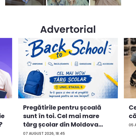
Advertorial
Ce
Pregătirile pentru școală
ie
că
sunt în toi. Cel mai mare
?
târg școlar din Moldova
05 
con...
07 AUGUST 2026, 18:45