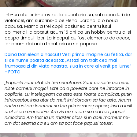
Intr-un atelier improvizat la bucataria sa, sub acorduri de
violoncel, am surprins-o pe Elena lucrand la o noua
papusa. Mama a trei copii, pasiunea pentru lutul
polimeric i-a aparut acum 15 ani ca un hobby pentru a-si
ocupa timpul liber. La inceput au fost elemente de decor,
iar acum doi ani a facut prima sa papusa.
Doina Danielean a nascut! Vezi prima imagine cu fetita, dar
si ce nume poarta aceasta: „Astazi am trait cea mai
frumoasa zi din viata noastra, ziua in care ai venit pe lume”
- FOTO
„Papusile sunt atat de fermecatoare. Sunt ca niste oameni,
niste oameni magici. Este ca o poveste care ne intoarce in
copilarie. Eu intelegeam ca asta este foarte complicat, putin
infricosator, insa atat de mult imi doream sa fac asta. Acum
cativa ani am incercat sa fac prima mea papusa, insa a iesit
urat si am aruncat-o. Am zis ca nu am sa mai fac papusi
niciodata. Am fost la un master class si in acel moment mi-
am dat seama ca eu am sa pot face papusi totusi”.