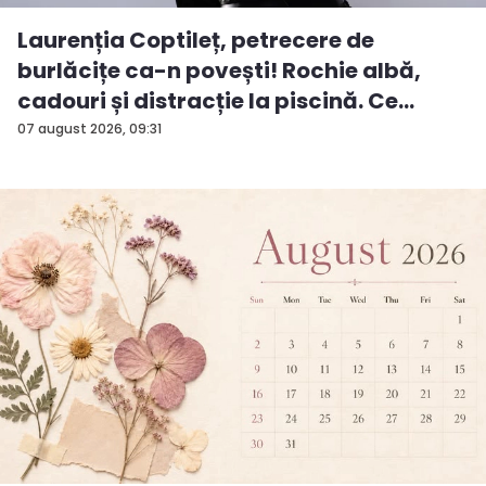
Laurenția Coptileț, petrecere de
burlăcițe ca-n povești! Rochie albă,
cadouri și distracție la piscină. Ce
surp...
07 august 2026, 09:31