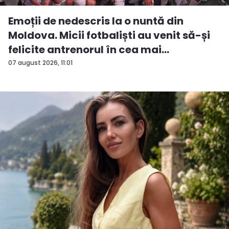
Emoții de nedescris la o nuntă din
Moldova. Micii fotbaliști au venit să-și
felicite antrenorul în cea mai
importan...
07 august 2026, 11:01