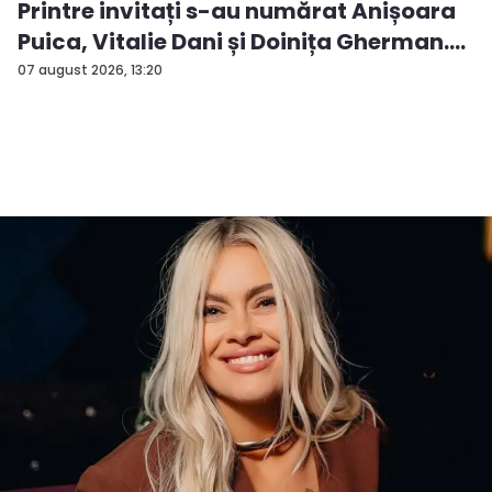
Printre invitați s-au numărat Anișoara
Puica, Vitalie Dani și Doinița Gherman.
P...
07 august 2026, 13:20